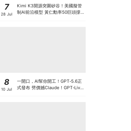
7
Kimi K3開源突圍矽谷！美國擬管
制AI前沿模型 黃仁勳率50巨頭撐
28 Jul
開源 為何唯獨Anthropic拒絕簽
名？ 科技股恐迎估值大洗牌！
8
一開口，AI幫你開工！GPT‑5.6正
式發布 劈價撼Claude！GPT‑Live
10 Jul
爆紅 OpenAI真正想搶的不是聊
天，而是你的工作控制權