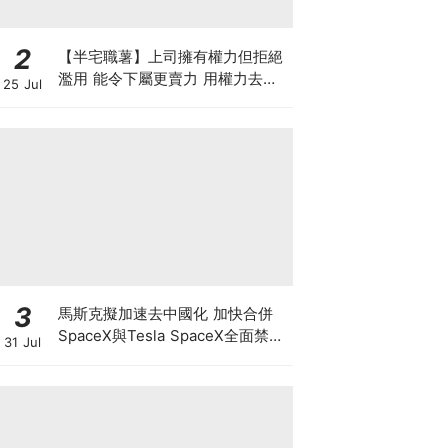
2
【半宅職薯】上司擁有權力但拒絕
濫用 能令下屬更賣力 用權力去迫
25 Jul
人服從 雖簡單但得不到民心
3
馬斯克擬加速去中國化 加快合併
SpaceX與Tesla SpaceX全面禁止
31 Jul
供應商僱用中國人及用中國零件 惟
馬斯克否認擬賣Tesla中國業務