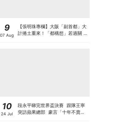
9
【張明珠專欄】大阪「副首都」大
計捲土重來！「都構想」若過關 大
07 Aug
阪樓市勢迎大洗牌
10
段永平睇完世界盃決賽 跟隊王寧
突訪蘋果總部 豪言「十年不賣泡
24 Jul
泡瑪特」 轉頭沽Tesla與SpaceX
期權？ 最新部署另有圖謀?