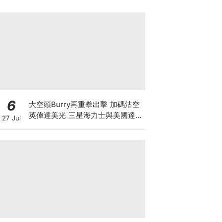
6
大空頭Burry再重拳出擊 加碼沽空
英偉達美光 三星海力士與美國達成
27 Jul
9500億美元訂單 揭開「左手交右
手」背後的估值迷局