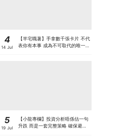
4
【半宅職薯】手拿數千張卡片 不代
表你有本事 成為不可取代的唯一中
14 Jul
間人 方是真正的人脈
5
【小龍專欄】投資分析唔係估一句
升跌 而是一套完整策略 確保避開
19 Jul
致命損失 找出入市良機