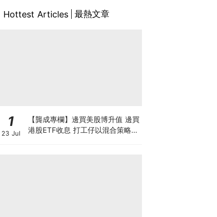
最熱文章
Hottest Articles
1
【龔成專欄】邊買美股博升值 邊買
港股ETF收息 打工仔以混合策略投
23 Jul
資是否可行？