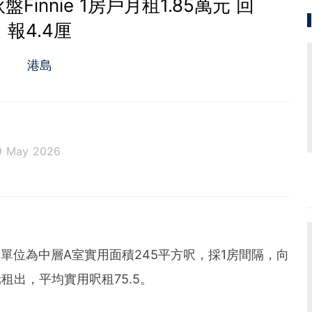
innie 1房戶月租1.85萬元 回
報4.4厘
港島
9 May 2026
交，單位為中層A室實用面積245平方呎，採1房間隔，向
租出，平均實用呎租75.5。