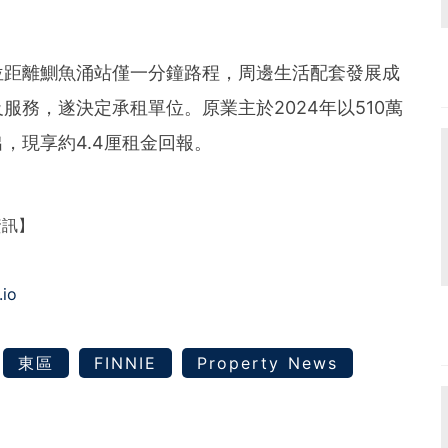
位距離鰂魚涌站僅一分鐘路程，周邊生活配套發展成
務，遂決定承租單位。原業主於2024年以510萬
，現享約4.4厘租金回報。
資訊】
.io
東區
FINNIE
Property News