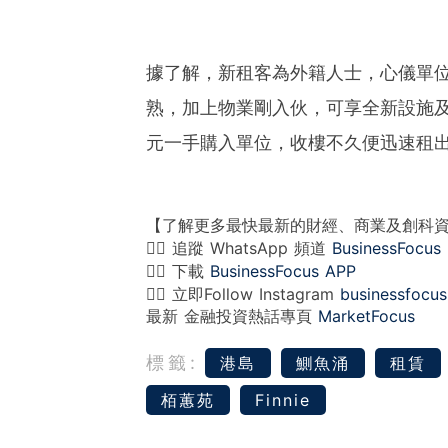
據了解，新租客為外籍人士，心儀單
熟，加上物業剛入伙，可享全新設施及服
元一手購入單位，收樓不久便迅速租出
【了解更多最快最新的財經、商業及創科
👉🏻 追蹤 WhatsApp 頻道
BusinessFocus
👉🏻 下載
BusinessFocus APP
👉🏻 立即Follow Instagram
businessfocus
最新 金融投資熱話專頁
MarketFocus
標籤:
港島
鰂魚涌
租賃
栢蕙苑
Finnie