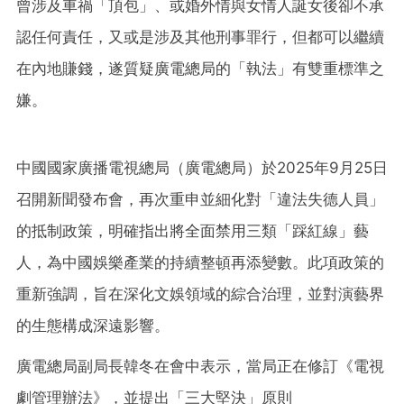
曾涉及車禍「頂包」、或婚外情與女情人誕女後卻不承
認任何責任，又或是涉及其他刑事罪行，但都可以繼續
在內地賺錢，遂質疑廣電總局的「執法」有雙重標準之
嫌。
中國國家廣播電視總局（廣電總局）於2025年9月25日
召開新聞發布會，再次重申並細化對「違法失德人員」
的抵制政策，明確指出將全面禁用三類「踩紅線」藝
人，為中國娛樂產業的持續整頓再添變數。此項政策的
重新強調，旨在深化文娛領域的綜合治理，並對演藝界
的生態構成深遠影響。
廣電總局副局長韓冬在會中表示，當局正在修訂《電視
劇管理辦法》，並提出「三大堅決」原則