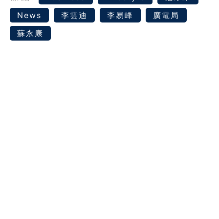
News
李雲迪
李易峰
廣電局
蘇永康