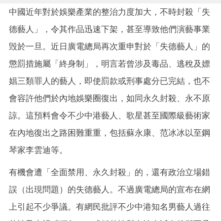
中國近年對於娛樂產業的整治力度加大，不時封殺「失
德藝人」，令其作品迅速下架，甚至導致他們演藝事業
毁於一旦。近日廣電總局再次重申對於「失德藝人」的
懲罰措施屬「終身制」，明言若曾涉及毒品、逃稅及嫖
娼三類罪人的藝人，即使罰款或刑事處分已完結，也不
會容許他們於內地娛樂圈復出，如同永久封殺、永不原
諒。這預料會令不少中港藝人、歌星甚至國際級藝術家
在內地復出之路困難重重，包括蘇永康、范冰冰以至鋼
琴家李雲迪等。
有機會遭「全面禁用、永久封殺」的，還有政治立場錯
誤（出現問題）的失德藝人。不過廣電總局的宣布在網
上引起不少爭議。有網民批評不少中港知名男藝人過往