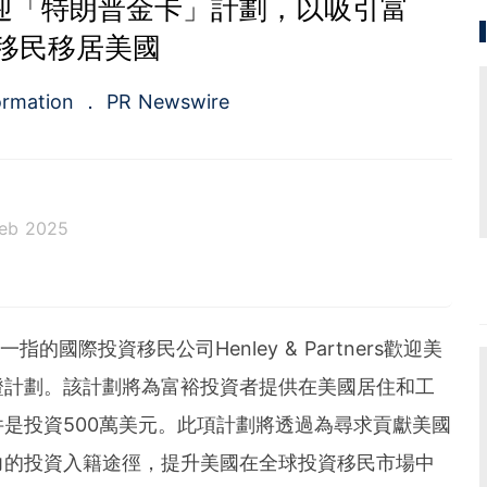
ners歡迎「特朗普金卡」計劃，以吸引富
移民移居美國
ormation
PR Newswire
Feb 2025
a.com), a Cision company, is the premier global p
ing platforms and news distribution services that
municators and investor relations professionals le
屈一指的國際投資移民公司Henley & Partners歡迎美
diences. Having pioneered the commercial news di
e 1954, PR Newswire today provides end-to-end solu
證計劃。該計劃將為富裕投資者提供在美國居住和工
bute, target and measure text and multimedia conten
是投資500萬美元。此項計劃將透過為尋求貢獻美國
ital, mobile and social channels. Combining the worl
 content distribution and optimization network with
力的投資入籍途徑，提升美國在全球投資移民市場中
tools and platforms, PR Newswire powers the stor