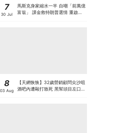
7
馬斯克身家縮水一半 自嘲「前萬億
富翁」 課金救特朗普選情 重啟超
30 Jul
級政治行動委員會「美國PAC」 豪
賭中期選舉為什麼？
8
【天網恢恢】32歲營銷顧問尖沙咀
酒吧內遭毆打致死 黑幫頭目左口落
03 Aug
網 謀殺案累計12人落網 800警員
犁庭掃穴斷黑幫財路