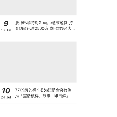
9
股神巴菲特對Google愈來愈愛 持
倉總值已達2500億 成巴郡第4大
16 Jul
持倉 惟AI需投資數千億美元 恐成
隱憂
10
7709惹的禍？香港證監會突修例
推「靈活槓桿」鼓勵「即日鮮」 韓
24 Jul
國收緊槓桿ETF 亞洲監管背後在
害怕什麼？