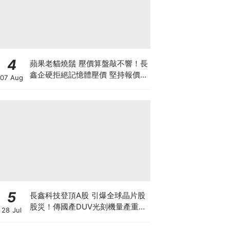
4
蘋果老貓燒鬚 壓價算盤敲不響！長
鑫企硬拒絕記憶體壓價 堅持報價不
07 Aug
低於三星海力士 新iPhone大幅加
價已成定局？
5
長鑫科技登頂A股 引爆全球晶片股
股災！傳國產DUV光刻機量產重創
28 Jul
ASML 熊來了？散戶應如何自
保？