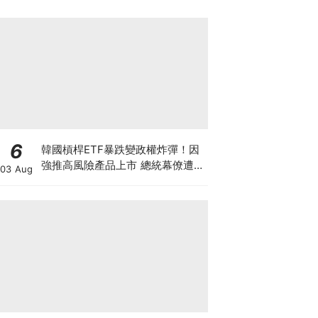
6
韓國槓桿ETF暴跌變政權炸彈！因
強推高風險產品上市 總統幕僚遭刑
03 Aug
事舉報 李在明支持率新低 或被迫
落台？