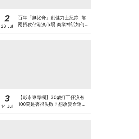
2
百年「無比膏」創健力士紀錄 靠
兩招攻佔港澳市場 商業神話如何面
28 Jul
對轉型危機？「百歳祭」推跨界周
邊 靠情懷收割新世代？
3
【彭永東專欄】30歲打工仔沒有
100萬是否很失敗？想改變命運應
14 Jul
每月投資 狠心減少換手機及旅行