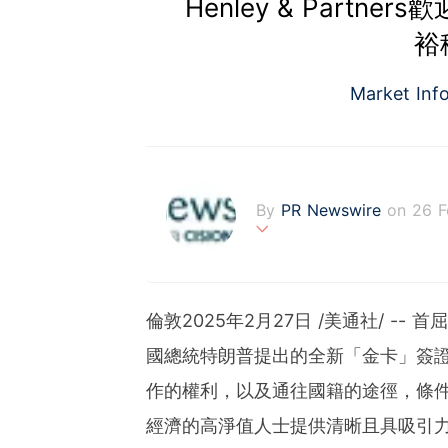
Henley & Part
裕
Market Inf
By
PR Newswire
on 26 
PR Newswire (www.prnasi
rovider of media monitor
marketers, corporate com
倫敦
2025年2月27日
/美通社/ -- 首
verage to engage key au
stribution industry sinc
國總統特朗普提出的全新「金卡」簽
tions to produce, distri
作的權利，以及通往國籍的途徑，條件
t across traditional, dig
d's largest multi-channel
經濟的高淨值人士提供清晰且具吸引
comprehensive workflow 