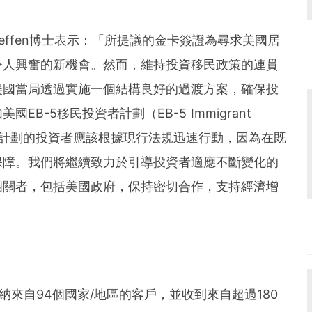
und the world. PR Newswire serves tens of thousan
s in the Americas, Europe, Middle East, Africa and
erg Steffen博士表示：「所提議的金卡簽證為尋求美國居
令人興奮的新機會。然而，維持投資移民政策的連貫
美國當局透過實施一個結構良好的過渡方案，確保投
B-5移民投資者計劃（EB-5 Immigrant
參加EB-5計劃的投資者應該根據現行法規迅速行動，因為在既
保障。我們將繼續致力於引導投資者適應不斷變化的
相關者，包括美國政府，保持密切合作，支持經濟增
個月內接納來自94個國家/地區的客戶，並收到來自超過180