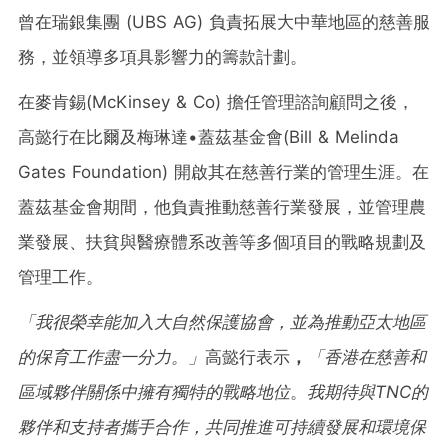
曾在瑞銀集團 (UBS AG) 負責拓展大中華地區的慈善服
務，並領導多項具影響力的籌款計劃。
在麥肯錫(McKinsey & Co) 擔任管理諮詢顧問之後，
高懿行在比爾及梅琳達•蓋茲基金會(Bill & Melinda
Gates Foundation) 開啟其在慈善行業的管理生涯。在
蓋茲基金會期間，他負責推動慈善行業發展，並管理農
業發展、扶貧
與
醫療體系改善等多個項目的戰略規劃及
管理工作。
「我很榮幸能加入大自然保護協會，並為推動亞太地區
的保育工作盡一分力。」
高懿行表示
，
「香港在慈善和
區域夥伴關係中擁有獨特的戰略地位
。
我期待與
TNC
的
夥伴和支持者攜手合作，共同推進可持續發展和環境保