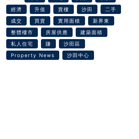
經濟
升值
賣樓
沙田
二手
成交
買賣
實用面積
新界東
整體樓市
房屋供應
建築面積
私人住宅
賺
沙田區
Property News
沙田中心