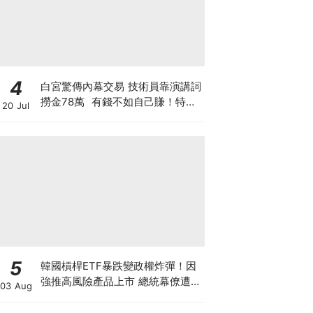
4
白宮驚傳內幕交易 技術員靠演講詞
撈金78萬 有錢不如自己賺！特朗
20 Jul
普媒體售賣帖文特權 搶先毫秒截
獲特朗普政策
5
韓國槓桿ETF暴跌變政權炸彈！因
強推高風險產品上市 總統幕僚遭刑
03 Aug
事舉報 李在明支持率新低 或被迫
落台？