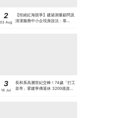
2
【拒絕紅海競爭】建築測量顧問及
清潔服務中小企現身說法：靠
03 Aug
「ESG合規認證」打入大企業供應
鏈
3
長和系高層世紀交棒！74歲「打工
皇帝」霍建寧傳退休 3200億資產
16 Jul
套現後功成身退 李澤鉅班底全面接
掌王國