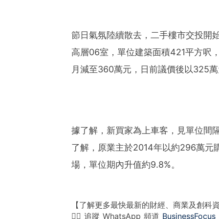
節日氣氛陸續散去，二手樓市交投開始
高層06室，單位建築面積421平方呎，
月減至360萬元，日前議價後以325萬
據了解，新買家為上車客，見單位間
了解，原業主於2014年以約296萬
場，單位期內升值約9.8%。
【了解更多最快最新的財經、商業及創科
👉🏻 追蹤 WhatsApp 頻道
BusinessFocus