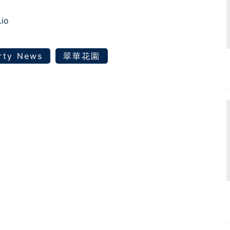
.io
rty News
翠華花園