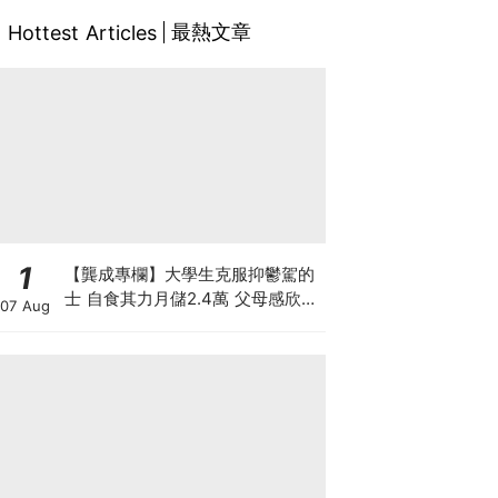
最熱文章
Hottest Articles
1
【龔成專欄】大學生克服抑鬱駕的
士 自食其力月儲2.4萬 父母感欣慰
07 Aug
惟股市風浪急 應怎投資保血汗錢