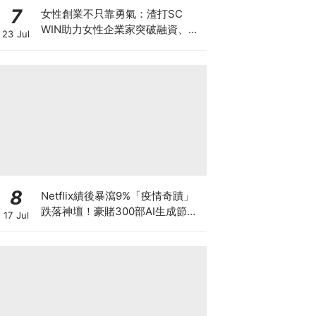
7
女性創業不只靠勇氣：渣打SC
WIN助力女性企業家突破融資、網
23 Jul
絡與增長瓶頸
8
Netflix績後暴瀉9%「疫情奇蹟」
跌落神壇！豪賭300部AI生成節目
17 Jul
低成本內容能否拯救無路可退的
「蟹民」？