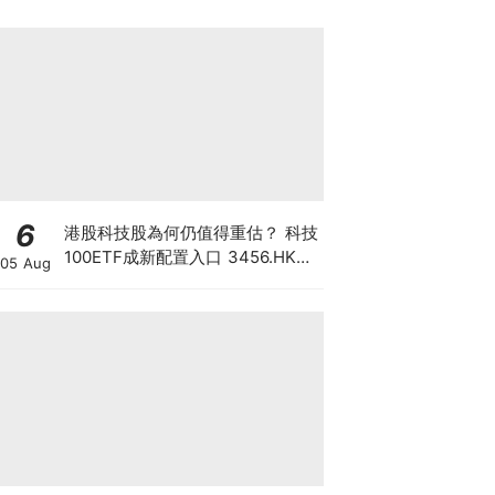
6
港股科技股為何仍值得重估？ 科技
100ETF成新配置入口 3456.HK一
05 Aug
手部署六大科技主題 散戶換馬策略
一文看清