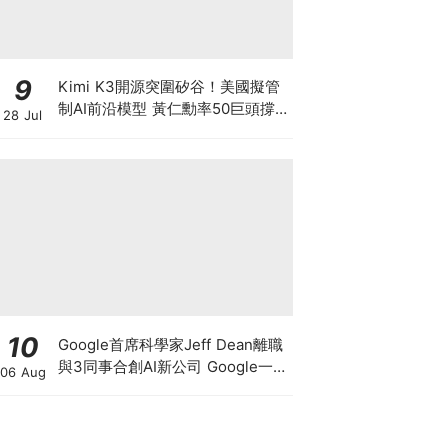
9
Kimi K3開源突圍矽谷！美國擬管
制AI前沿模型 黃仁勳率50巨頭撐
28 Jul
開源 為何唯獨Anthropic拒絕簽
名？ 科技股恐迎估值大洗牌！
10
Google首席科學家Jeff Dean離職
與3同事合創AI新公司 Google一夜
06 Aug
蒸發1.4萬億 這開國功臣何許人
也？