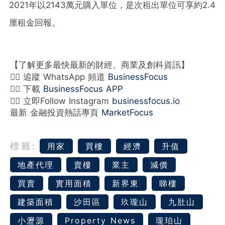
2021年以2143萬元購入單位，是次租出單位可享約2.4
厘租金回報。
【了解更多最快最新的財經、商業及創科資訊】
👉🏻 追蹤 WhatsApp 頻道
BusinessFocus
👉🏻 下載
BusinessFocus APP
👉🏻 立即Follow Instagram
businessfocus.io
最新 金融投資熱話專頁
MarketFocus
標籤:
用家
買樓
經濟
升值
地產代理
賣樓
業主
減價
買賣
實用面積
新界東
睇樓
建築面積
沙田區
玖瓏山
九肚山
小瀝源
Property News
瓏珀山