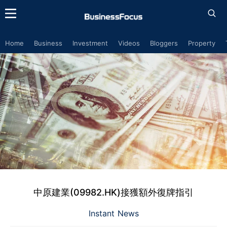
Home
Business
Investment
Videos
Bloggers
Property
中原建業(09982.HK)接獲額外復牌指引
Instant News