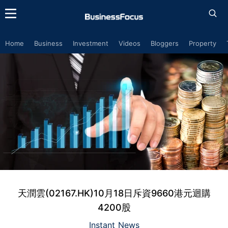
Home
Business
Investment
Videos
Bloggers
Property
天潤雲(02167.HK)10月18日斥資9660港元迴購
4200股
Instant News