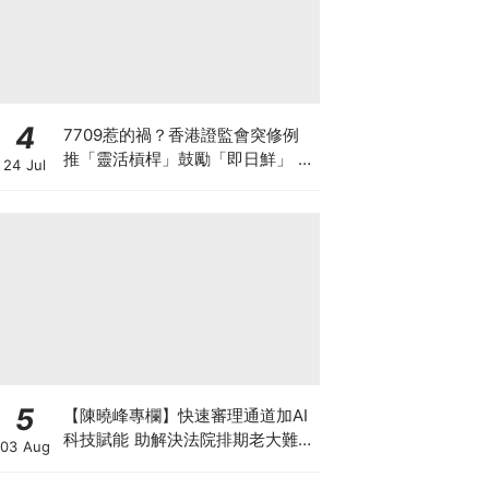
4
7709惹的禍？香港證監會突修例
推「靈活槓桿」鼓勵「即日鮮」 韓
24 Jul
國收緊槓桿ETF 亞洲監管背後在
害怕什麼？
5
【陳曉峰專欄】快速審理通道加AI
科技賦能 助解決法院排期老大難問
03 Aug
題 善用暫委法官制度 壯大司法人
才梯隊