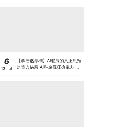
6
【李浩然專欄】AI發展的真正瓶頸
是電力供應 AI科企瘋狂搶電力 美
13 Jul
股七雄誰佔上風？