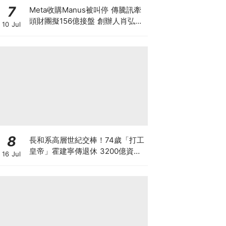
7
Meta收購Manus被叫停 傳騰訊牽
頭財團擬156億接盤 創辦人肖弘遭
10 Jul
「扣查」4個月 揭開大國科技戰背
後終極博弈！
8
長和系高層世紀交棒！74歲「打工
皇帝」霍建寧傳退休 3200億資產
16 Jul
套現後功成身退 李澤鉅班底全面接
掌王國