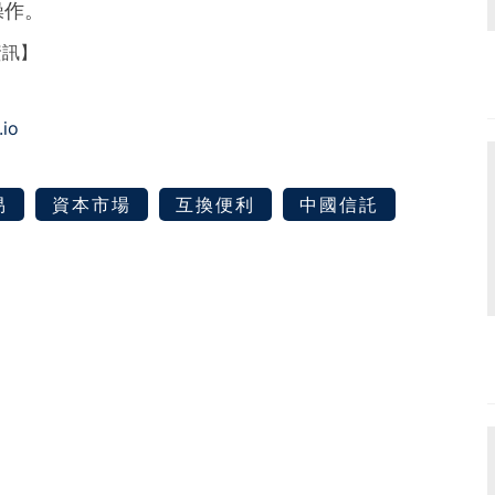
操作。
資訊】
.io
易
資本市場
互換便利
中國信託