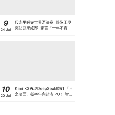
9
段永平睇完世界盃決賽 跟隊王寧
突訪蘋果總部 豪言「十年不賣泡
24 Jul
泡瑪特」 轉頭沽Tesla與SpaceX
期權？ 最新部署另有圖謀?
10
Kimi K3再現DeepSeek時刻 「月
之暗面」擬半年內赴港IPO！ 智譜
20 Jul
兩日瀉逾4成 MiniMax累跌超8成