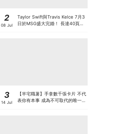
2
Taylor Swift與Travis Kelce 7月3
日於MSG盛大完婚！ 長達40頁天
08 Jul
價婚前協議曝光 出軌單次罰1560
萬 離婚禁發分手歌
3
【半宅職薯】手拿數千張卡片 不代
表你有本事 成為不可取代的唯一中
14 Jul
間人 方是真正的人脈