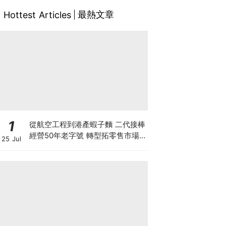
最熱文章
Hottest Articles
1
從航空工程到港產蝦子麵 二代接棒
經營50年老字號 轉型拓零售市場
25 Jul
將香港味道賣至英澳加