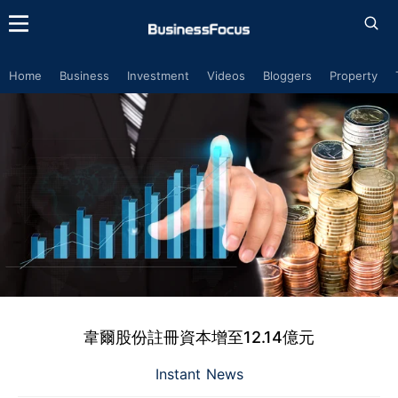
Home
Business
Investment
Videos
Bloggers
Property
韋爾股份註冊資本增至12.14億元
Instant News