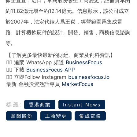
據企査査，近日，韋爾股份發生工商變更，註冊資本由
約11.82億元增至約12.14億元。信息顯示，該公司成立
於2007年，法定代錶人爲王崧，經營範圍爲集成電
路、計算機軟硬件的設計、開發、銷售，商務信息諮詢
等。
【了解更多最快最新的財經、商業及創科資訊】
👉🏻 追蹤 WhatsApp 頻道
BusinessFocus
👉🏻 下載
BusinessFocus APP
👉🏻 立即Follow Instagram
businessfocus.io
最新 金融投資熱話專頁
MarketFocus
標籤:
香港商業
Instant News
韋爾股份
工商變更
集成電路