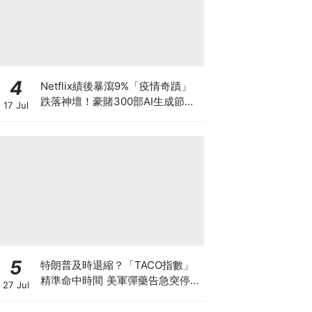
4
Netflix績後暴瀉9%「疫情奇蹟」
跌落神壇！豪賭300部AI生成節目
17 Jul
低成本內容能否拯救無路可退的
「蟹民」？
5
特朗普及時退縮？「TACO指數」
精準命中時間 美軍彈藥告急突停火
27 Jul
聯儲局加息大戰週三揭曉