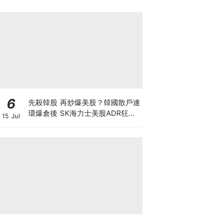
6
先殺韓股 再炒爆美股？韓國散戶連
環爆倉後 SK海力士美股ADR狂飆
15 Jul
27% 巴克萊唱好翻倍至330美元，
背後隱藏大戶割韭菜陰謀？