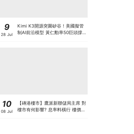
9
Kimi K3開源突圍矽谷！美國擬管
制AI前沿模型 黃仁勳率50巨頭撐
28 Jul
開源 為何唯獨Anthropic拒絕簽
名？ 科技股恐迎估值大洗牌！
10
【磚港樓市】鷹派新聯儲局主席 對
樓市有何影響? 息率料橫行 樓價或
08 Jul
微升 惟成交量勢回落