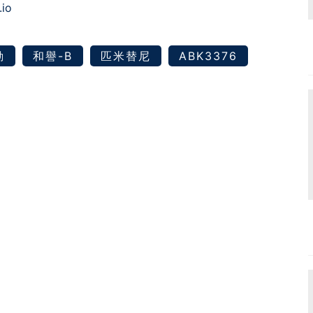
.io
動
和譽-B
匹米替尼
ABK3376