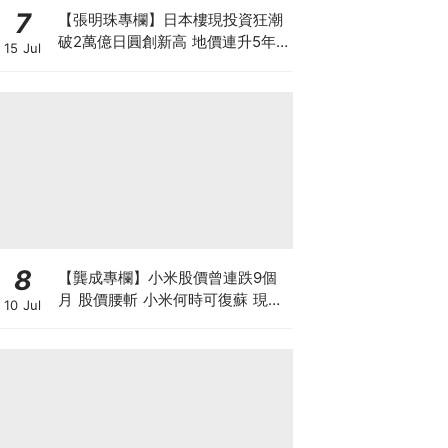
7
【張明珠專欄】日本樓現投資狂潮
破2萬億日圓創新高 地價連升5年
15 Jul
財團431億日圓狂掃心齋橋地標
8
【龔成專欄】小米股價曾連跌9個
月 股價腰斬 小米何時可復蘇 現在
10 Jul
是否入市撈底時機？