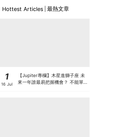
最熱文章
Hottest Articles
1
【Jupiter專欄】木星進獅子座 未
來一年誰最易把握機會？ 不能單靠
16 Jul
默默耕耘 打工仔要做被看見的人