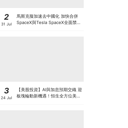
2
馬斯克擬加速去中國化 加快合併
SpaceX與Tesla SpaceX全面禁止
31 Jul
供應商僱用中國人及用中國零件 惟
馬斯克否認擬賣Tesla中國業務
3
【美股投資】AI與加息預期交織 迎
板塊輪動新機遇！恒生全方位美股
24 Jul
投資方案：0佣金、賺額外利息年
利率高達8%高息兼賞純金金牌