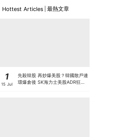
最熱文章
Hottest Articles
1
先殺韓股 再炒爆美股？韓國散戶連
環爆倉後 SK海力士美股ADR狂飆
15 Jul
27% 巴克萊唱好翻倍至330美元，
背後隱藏大戶割韭菜陰謀？