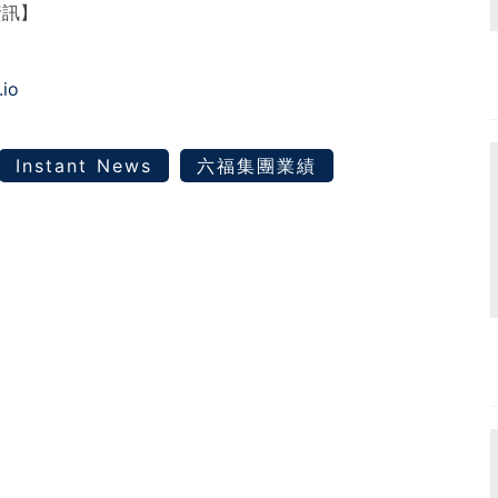
資訊】
.io
Instant News
六福集團業績