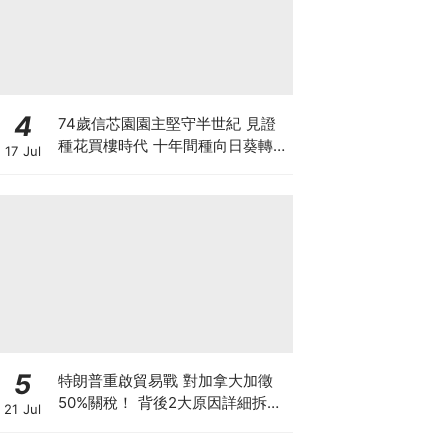
4
74歲信芯園園主堅守半世紀 見證
種花買樓時代 十年間種向日葵轉型
17 Jul
打卡農場自救
5
特朗普重啟貿易戰 對加拿大加徵
50%關稅！ 背後2大原因詳細拆解
21 Jul
投資者該如何部署？