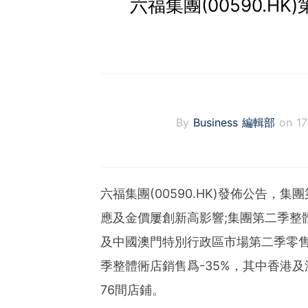
六福集團(00590.H
By
Business 編輯部
on 1
六福集團(00590.HK)發佈公告，
應及金價屢創新高影響;集團第二季整
及中國澳門特別行政區市場第二季零售
季整體衕店銷售爲-35%，其中香港及澳
76間店鋪。