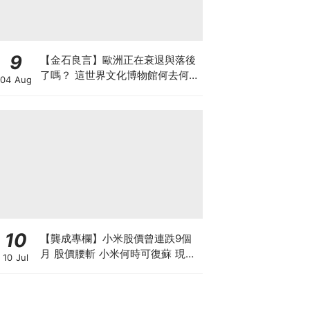
9
【金石良言】歐洲正在衰退與落後
了嗎？ 這世界文化博物館何去何
04 Aug
從？ 百年積累工藝美學獨一無二
AI難取代
10
【龔成專欄】小米股價曾連跌9個
月 股價腰斬 小米何時可復蘇 現在
10 Jul
是否入市撈底時機？