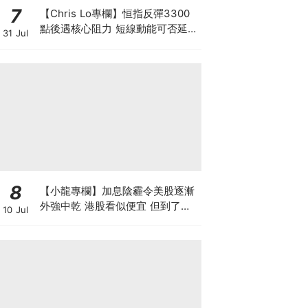
7
【Chris Lo專欄】恒指反彈3300
點後遇核心阻力 短線動能可否延續
31 Jul
至中長期? 仍須審慎觀察
8
【小龍專欄】加息陰霾令美股逐漸
外強中乾 港股看似便宜 但到了撈
10 Jul
底的時候了嗎？