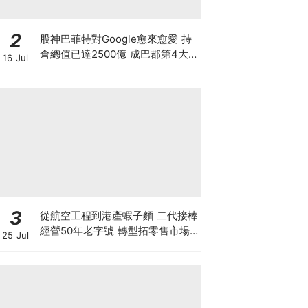
2
股神巴菲特對Google愈來愈愛 持
倉總值已達2500億 成巴郡第4大
16 Jul
持倉 惟AI需投資數千億美元 恐成
隱憂
3
從航空工程到港產蝦子麵 二代接棒
經營50年老字號 轉型拓零售市場
25 Jul
將香港味道賣至英澳加