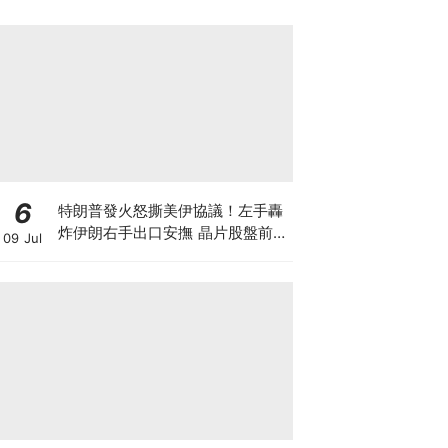
6
特朗普發火怒撕美伊協議！左手轟
炸伊朗右手出口安撫 晶片股盤前暴
09 Jul
跌後V型反轉 英偉達大漲逾3% 莫
非是華爾街與白宮演的財富大戲？