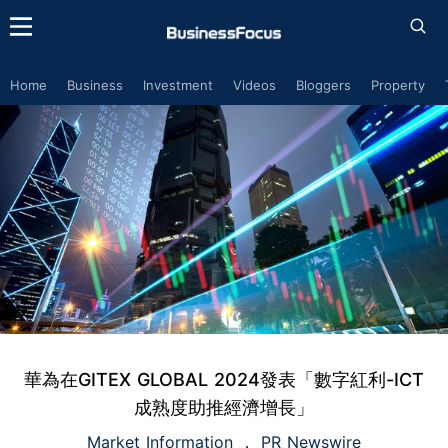
Home
Business
Investment
Videos
Bloggers
Property
華為在GITEX GLOBAL 2024發表「數字紅利-ICT
成熟度助推經濟增長」
Market Information
PR Newswire