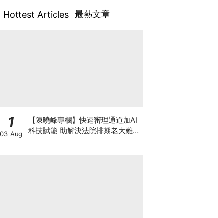
最熱文章
Hottest Articles
1
【陳曉峰專欄】快速審理通道加AI
科技賦能 助解決法院排期老大難問
03 Aug
題 善用暫委法官制度 壯大司法人
才梯隊