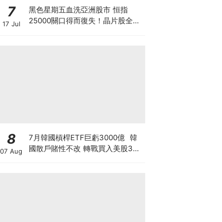
7
黑色星期五血洗亞洲股市 恒指
25000關口得而復失！晶片股全線
17 Jul
崩盤 「大空頭」Burry卻高調唱好
港股？散戶此時應恐慌拋售還是跟
大鱷倉？
8
7月韓國槓桿ETF巨虧3000億 韓
國散戶賭性不改 轉戰買入美股3倍
07 Aug
槓桿ETF！高槓桿+匯率風險 恐釀
二次災難