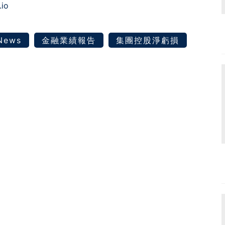
.io
 News
金融業績報告
集團控股淨虧損