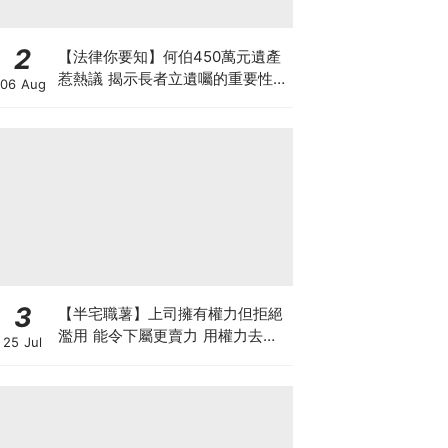
2
【法律你要知】何伯450萬元遺產
惹熱議 揭示長者立遺囑的重要性
06 Aug
最平只需數千元 律師行見證訂立遺
囑可減紛爭
3
【半宅職薯】上司擁有權力但拒絕
濫用 能令下屬更賣力 用權力去迫
25 Jul
人服從 雖簡單但得不到民心