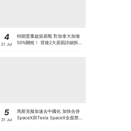
4
特朗普重啟貿易戰 對加拿大加徵
50%關稅！ 背後2大原因詳細拆解
21 Jul
投資者該如何部署？
5
馬斯克擬加速去中國化 加快合併
SpaceX與Tesla SpaceX全面禁止
31 Jul
供應商僱用中國人及用中國零件 惟
馬斯克否認擬賣Tesla中國業務