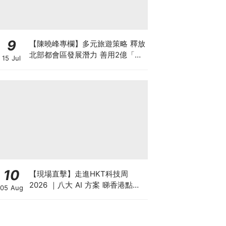
9
【陳曉峰專欄】多元旅遊策略 釋放
北部都會區發展潛力 善用2億「北
15 Jul
都城鄉共融基金」推動旅遊經濟
10
【現場直擊】走進HKT科技周
2026 ｜八大 AI 方案 睇香港點樣
05 Aug
領跑智慧城市