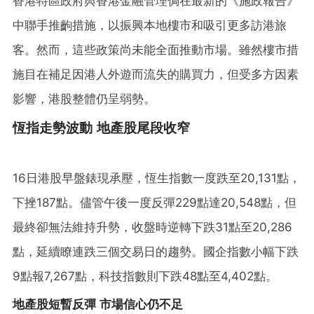
香港特區政府與香港金融管理侷在最新的《施政報告》
中聯手推齣措施，以振興本地樓市和吸引更多訪港旅
客。然而，這些政策尚未能全面推動市場。雖然樓市措
施目在補足因港人外遊而流失的購買力，但受多方因素
影響，港股整體仍呈弱勢。
恆指走勢波動 地產股尾段收窄
16日港股早盤錶現承壓，恆生指數一度跌至20,131點，
下挫187點。儘管午後一度反彈229點達20,548點，但
最終卻無法維持升勢，收盤時逆轉下跌31點至20,286
點，延續瞭連跌三個交易日的趨勢。國企指數小幅下跌
9點報7,267點，科技指數則下跌48點至4,402點。
地產股短暫反彈 市場信心仍不足