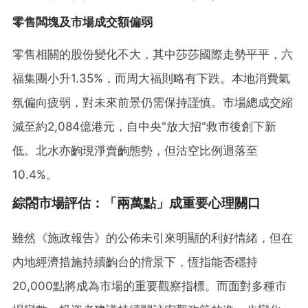
零售闆塊及市場成交額偏弱
零售相關的股份變化不大，其中莎莎國際走勢平平，六
福集團小升1.35%，而周大福則略有下跌。本地消費氣
氛偏向疲弱，對未來前景仍需保持謹慎。市場總成交縮
減至約2,084億港元，自中央"放大招"救市後創下新
低。北水亦齣現淨賣齣態勢，但沽空比例迴落至
10.4%。
綜閤市場評估：「兩萬點」成重要心理關口
雖然《施政報告》的公佈未引來明顯的利好情緒，但在
內地經濟措施持續齣台的揹景下，恆指能否穩持
20,000點將成為市場的重要觀察指標。而面對多種市