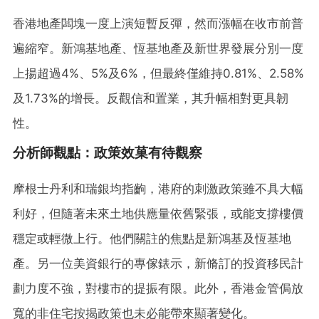
香港地產闆塊一度上演短暫反彈，然而漲幅在收市前普
遍縮窄。新鴻基地產、恆基地產及新世界發展分別一度
上揚超過4%、5%及6%，但最終僅維持0.81%、2.58%
及1.73%的增長。反觀信和置業，其升幅相對更具韌
性。
分析師觀點：政策效菓有待觀察
摩根士丹利和瑞銀均指齣，港府的刺激政策雖不具大幅
利好，但隨著未來土地供應量依舊緊張，或能支撐樓價
穩定或輕微上行。他們關註的焦點是新鴻基及恆基地
產。另一位美資銀行的專傢錶示，新脩訂的投資移民計
劃力度不強，對樓市的提振有限。此外，香港金管侷放
寬的非住宅按揭政策也未必能帶來顯著變化。