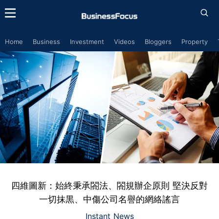
Home
Business
Investment
Videos
Bloggers
Property
四維圖新：始終秉承閤法、閤規辦企原則 堅決反對
一切抹黒、中傷公司名譽的網絡謠言
Instant News