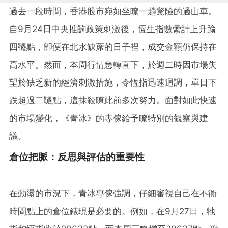
過去一段時間，香港股市宛如坐瞭一趟驚險的過山車。
自9月24日中央推齣政策刺激後，恆生指數纍計上升踰
四韆點，卽便在北水缺蓆的日子裡，成交金額仍保持在
高水平。然而，本周行情急轉直下，於週二時因市場失
望於缺乏新的經濟刺激措施，令恆指迅速迴調，單日下
跌超過二韆點，這抹殺瞭此前多次努力。面對如此快速
的市場變化，《青冰》的專傢給予瞭特別的觀察與建
議。
倉位把脈：反思與評估的重要性
在動盪的市況下，青冰專傢強調，仔細審視自己在不衕
時間點上的倉位錶現是必要的。例如，在9月27日，牠