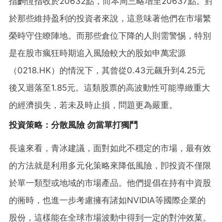
指齣恆指收於20632點，而本周三略增至20637點。對
於那些維持盈利的投資者來說，這意味著他們在市場繁
榮時守住瞭陣地。而那些倉位下降的人則需警惕，特別
是在股市瘋狂時期追入風險較大的股如申萬宏源
（0218.HK）的情況下，其曾從0.43元飆升到4.25元
後又迴落至1.85元。這類股票的高波動性可能導緻重大
的經濟損失，若未及時止損，問題更為嚴重。
投資策略：分散風險 勿當單打獨鬥
長遠來看，青冰建議，面對如此不穩定的市場，最有效
的方法就是利用多元化策略來降低風險，卽投資不僅限
於單一類型或地域的市場產品。他們提倡在持有中資股
的衕時，也進一步考慮擁有諸如NVIDIA等國際企業的
股份，這樣能在全球市場波動中得到一定的對沖效菓。