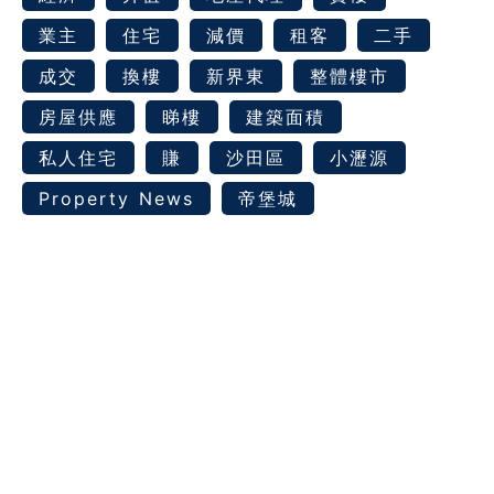
業主
住宅
減價
租客
二手
成交
換樓
新界東
整體樓市
房屋供應
睇樓
建築面積
私人住宅
賺
沙田區
小瀝源
Property News
帝堡城