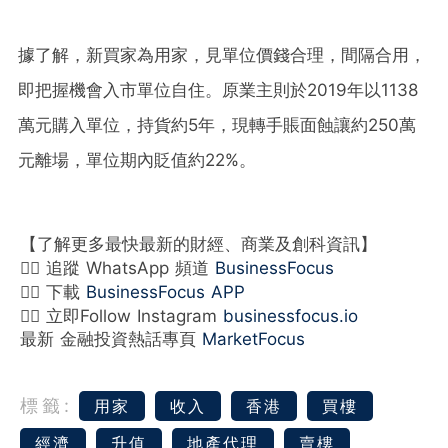
據了解，新買家為用家，見單位價錢合理，間隔合用，
即把握機會入市單位自住。原業主則於2019年以1138
萬元購入單位，持貨約5年，現轉手賬面蝕讓約250萬
元離場，單位期內貶值約22%。
【了解更多最快最新的財經、商業及創科資訊】
👉🏻 追蹤 WhatsApp 頻道
BusinessFocus
👉🏻 下載
BusinessFocus APP
👉🏻 立即Follow Instagram
businessfocus.io
最新 金融投資熱話專頁
MarketFocus
標籤:
用家
收入
香港
買樓
經濟
升值
地產代理
賣樓