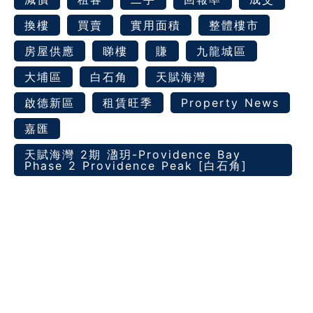
換樓
買賣
實用面積
整體樓市
房屋供應
睇樓
賺
九龍城區
大埔區
白石角
天賦海灣
啟德新區
租賃旺季
Property News
嘉匯
天賦海灣 2期 溋玥-Providence Bay
Phase 2 Providence Peak [白石角]