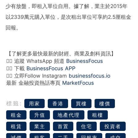
少有放盤，即租入單位自用。據了解，業主於2015年
以2339萬元購入單位，是次租出單位可享約2.5厘租金
回報。
【了解更多最快最新的財經、商業及創科資訊】
👉🏻 追蹤 WhatsApp 頻道
BusinessFocus
👉🏻 下載
BusinessFocus APP
👉🏻 立即Follow Instagram
businessfocus.io
最新 金融投資熱話專頁
MarketFocus
標籤:
用家
香港
買樓
樓價
租金
升值
地產代理
租樓
租賃
業主
首置
住宅
投資者
減價
租客
二手
回報率
成交