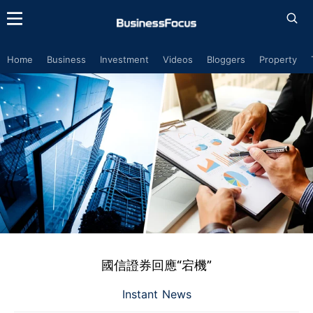
Home
Business
Investment
Videos
Bloggers
Property
國信證券回應“宕機”
Instant News