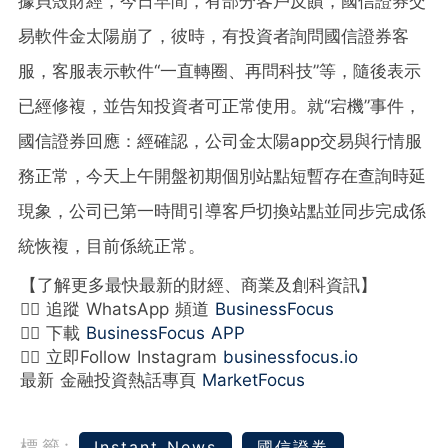
據貝殼財經，今日早間，有部分客戶反饋，國信證券交
易軟件金太陽崩了，彼時，有投資者詢問國信證券客
服，客服表示軟件“一直轉圈、再問科技”等，隨後表示
已經修複，並告知投資者可正常使用。就“宕機”事件，
國信證券回應：經確認，公司金太陽app交易與行情服
務正常，今天上午開盤初期個別站點短暫存在查詢時延
現象，公司已第一時間引導客戶切換站點並同步完成係
統恢複，目前係統正常。
【了解更多最快最新的財經、商業及創科資訊】
👉🏻 追蹤 WhatsApp 頻道
BusinessFocus
👉🏻 下載
BusinessFocus APP
👉🏻 立即Follow Instagram
businessfocus.io
最新 金融投資熱話專頁
MarketFocus
標籤:
Instant News
國信證券