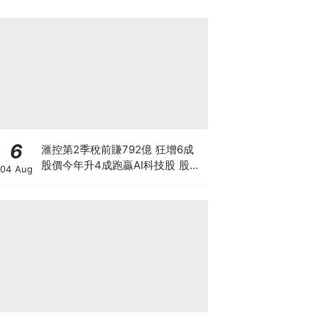
6
滙控第2季稅前賺792億 狂增6成
股價今年升4成跑贏AI科技股 股價
04 Aug
創新高 惟私有化恒生後仍存隱憂