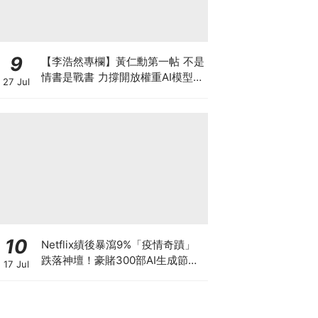
9
【李浩然專欄】黃仁勳第一帖 不是
情書是戰書 力撐開放權重AI模型
27 Jul
背後有何秘密盤算
10
Netflix績後暴瀉9%「疫情奇蹟」
跌落神壇！豪賭300部AI生成節目
17 Jul
低成本內容能否拯救無路可退的
「蟹民」？