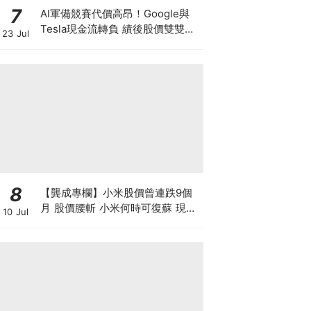
7
AI軍備競賽代價高昂！Google與
Tesla現金流轉負 績後股價雙雙急
23 Jul
挫5% Google有廣告護身 馬斯克
靠什麼撐下去？
8
【龔成專欄】小米股價曾連跌9個
月 股價腰斬 小米何時可復蘇 現在
10 Jul
是否入市撈底時機？