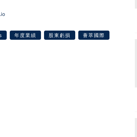
.io
s
年度業績
股東虧損
薈萃國際