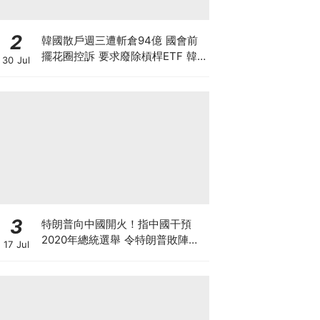
2
韓國散戶週三遭斬倉94億 國會前
擺花圈控訴 要求廢除槓桿ETF 韓
30 Jul
國政府拒救市 保護散戶只是口號？
香港下週一起改用靈活槓桿
3
特朗普向中國開火！指中國干預
2020年總統選舉 令特朗普敗陣無
17 Jul
法連任總統 中美關係又趨緊張 雙
方制裁戰又要開打？