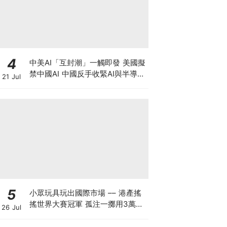
4
中美AI「互封潮」一觸即發 美國擬
禁中國AI 中國反手收緊AI與半導體
21 Jul
出口，智譜升近四成 華虹宏力大升
逾17%！晶片股深V反彈調整宣告
結束？
5
小眾玩具玩出國際市場 –– 港產搖
搖世界大賽冠軍 孤注一擲用3萬創
26 Jul
業 搖搖品牌產品暢銷美日：贏人先
要贏自己