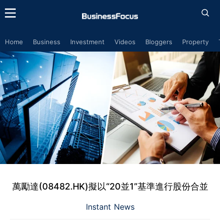
Home
Business
Investment
Videos
Bloggers
Property
萬勵達(08482.HK)擬以“20並1”基準進行股份合並
Instant News