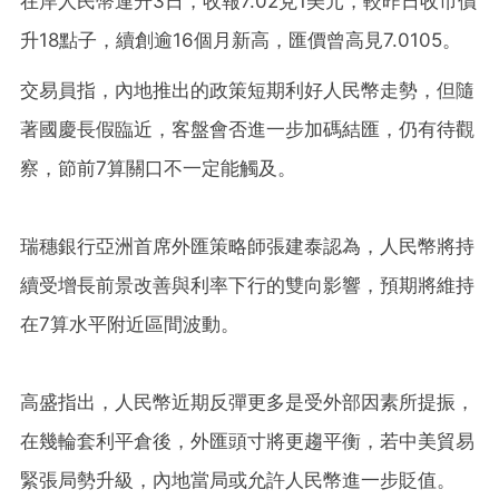
在岸人民幣連升3日，收報7.02兌1美元，較昨日收市價
升18點子，續創逾16個月新高，匯價曾高見7.0105。
交易員指，內地推出的政策短期利好人民幣走勢，但隨
著國慶長假臨近，客盤會否進一步加碼結匯，仍有待觀
察，節前7算關口不一定能觸及。
瑞穗銀行亞洲首席外匯策略師張建泰認為，人民幣將持
續受增長前景改善與利率下行的雙向影響，預期將維持
在7算水平附近區間波動。
高盛指出，人民幣近期反彈更多是受外部因素所提振，
在幾輪套利平倉後，外匯頭寸將更趨平衡，若中美貿易
緊張局勢升級，內地當局或允許人民幣進一步貶值。