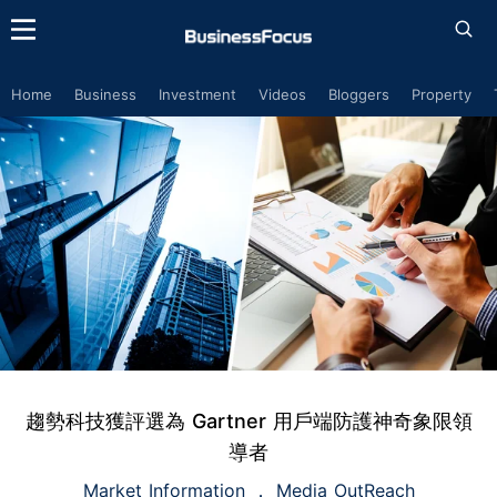
Home
Business
Investment
Videos
Bloggers
Property
趨勢科技獲評選為 Gartner 用戶端防護神奇象限領
導者
Market Information
Media OutReach