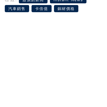
汽車銷售
卡倍億
銅材價格