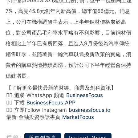
卡倍億(300863.SZ)延續上漲行情，盤中一度衝高至超
7%，高見45.8元創年內新高價，總市值56億元。消息
上，公司在機構調研中表示，上半年銅材價格處於高
位，對公司產品毛利率水平略有不利影響，目前銅材價
格相比上半年已有所回落，且進入9月份後為汽車傳統
銷售旺季，並隨著新一輪汽車以舊換新政策的實施，消
費者的購車熱情持續高漲，預計公司下半年經營會保持
穩健增長。
【了解更多最快最新的財經、商業及創科資訊】
👉🏻 追蹤 WhatsApp 頻道
BusinessFocus
👉🏻 下載
BusinessFocus APP
👉🏻 立即Follow Instagram
businessfocus.io
最新 金融投資熱話專頁
MarketFocus
標籤:
股價創新高
Instant News