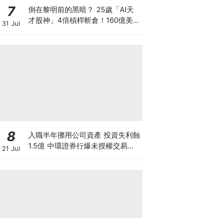
7
倒在黎明前的黑暗？ 25歲「AI天
才股神」4倍槓桿斬倉！160億美元
31 Jul
持倉折價出讓 全球晶片股大奇蹟日
SK海力士韓股漲近3成！
8
入職半年挪用公司資產 投資失利蝕
1.5億 中環證券行爆未授權交易風
21 Jul
波 26歲投資經理涉盜竊被捕