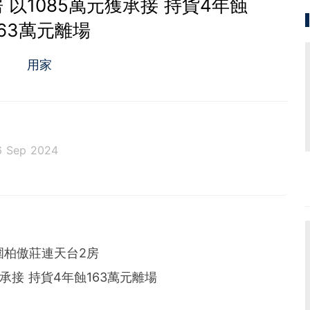
 以1085萬元獲承接 持貨4年蝕
163萬元離場
用家
6 Sep 2024
圍柏傲莊連天台2房
獲承接 持貨4年蝕163萬元離場