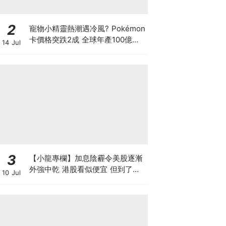
2
寵物小精靈熱潮遇冷風? Pokémon
卡價格突跌2成 全球年產100億張
14 Jul
可炒到何時? 鍾培生呂宇健剛開2
萬呎旗艦店開拓卡牌市場
3
【小龍專欄】加息陰霾令美股逐漸
外強中乾 港股看似便宜 但到了撈
10 Jul
底的時候了嗎？