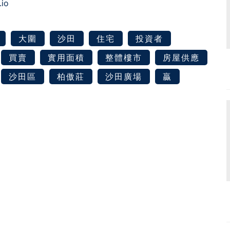
.io
大圍
沙田
住宅
投資者
買賣
實用面積
整體樓市
房屋供應
沙田區
柏傲莊
沙田廣場
贏