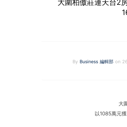
大圍柏傲莊連天台2房
By
Business 編輯部
on 2
大
以1085萬元