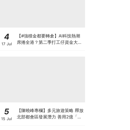
4
【#強積金都要轉倉】AI科技熱潮
席捲全港？第二季打工仔資金大遷
17 Jul
徙 邊間受託人成吸金贏家？一文讀
懂最新資產配置轉變 第三季應否
繼續追美股？
5
【陳曉峰專欄】多元旅遊策略 釋放
北部都會區發展潛力 善用2億「北
15 Jul
都城鄉共融基金」推動旅遊經濟