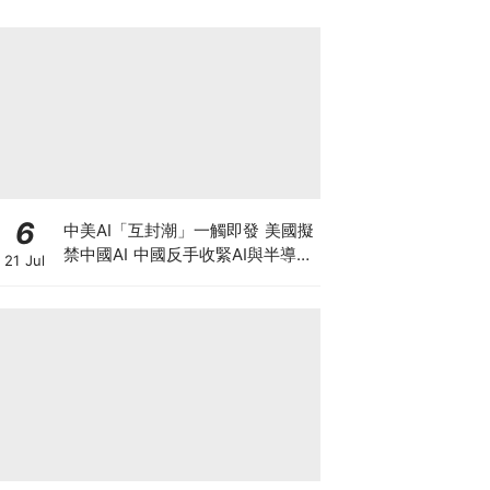
6
中美AI「互封潮」一觸即發 美國擬
禁中國AI 中國反手收緊AI與半導體
21 Jul
出口，智譜升近四成 華虹宏力大升
逾17%！晶片股深V反彈調整宣告
結束？