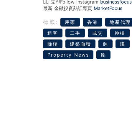
👉🏻 立即Follow Instagram
businessfocus
最新 金融投資熱話專頁
MarketFocus
標籤:
用家
香港
地產代理
租客
二手
成交
換樓
睇樓
建築面積
蝕
賺
Property News
輸