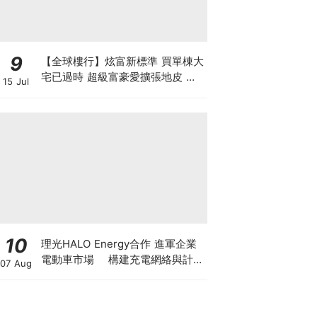
9
【全球樓行】炫富新標準 買單棟大
宅已過時 超級富豪愛擴張地皮 建
15 Jul
私人莊園保私隱
10
理光HALO Energy合作 進軍企業
電動車市場 構建充電網絡與計費
07 Aug
管理系統 商用車隊轉型由「有
樁」邁向「有管理」