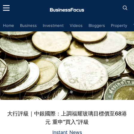
Home
Business
Investment
Videos
Bloggers
Property
大行評級｜中銀國際：上調福耀玻璃目標價至68港
元 重申“買入”評級
Instant News