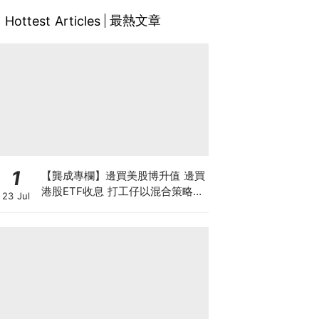
最熱文章
Hottest Articles
1
【龔成專欄】邊買美股博升值 邊買
港股ETF收息 打工仔以混合策略投
23 Jul
資是否可行？