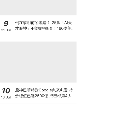
9
倒在黎明前的黑暗？ 25歲「AI天
才股神」4倍槓桿斬倉！160億美元
31 Jul
持倉折價出讓 全球晶片股大奇蹟日
SK海力士韓股漲近3成！
10
股神巴菲特對Google愈來愈愛 持
倉總值已達2500億 成巴郡第4大
16 Jul
持倉 惟AI需投資數千億美元 恐成
隱憂