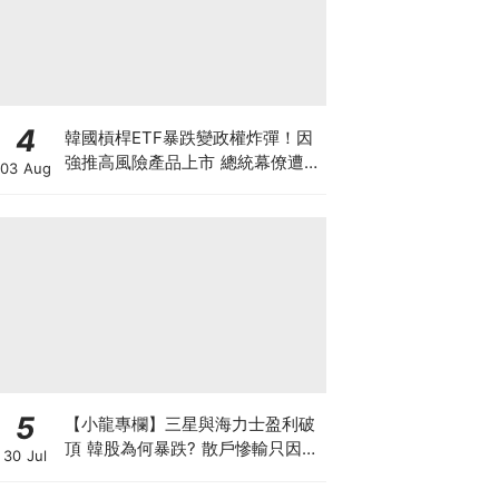
4
韓國槓桿ETF暴跌變政權炸彈！因
強推高風險產品上市 總統幕僚遭刑
03 Aug
事舉報 李在明支持率新低 或被迫
落台？
5
【小龍專欄】三星與海力士盈利破
頂 韓股為何暴跌? 散戶慘輸只因忽
30 Jul
略了投資的時與勢