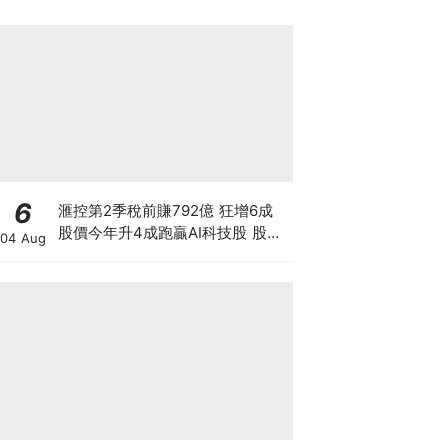
6
滙控第2季稅前賺792億 狂增6成
股價今年升4成跑贏AI科技股 股價
04 Aug
創新高 惟私有化恒生後仍存隱憂