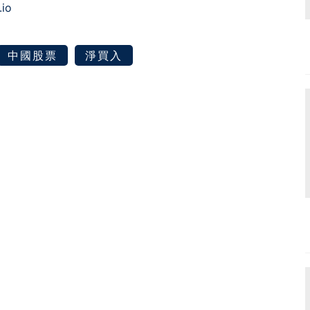
.io
中國股票
淨買入