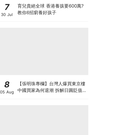
7
育兒貴絕全球 香港養孩要600萬?
教你6招窮養好孩子
30 Jul
8
【張明珠專欄】台灣人爆買東京樓
中國買家為何退潮 拆解日圓貶值與
05 Aug
台海避險的置業狂潮