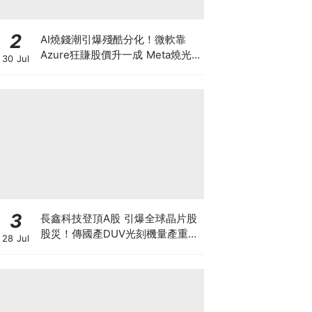
2
AI燒錢潮引爆殘酷分化！微軟靠
Azure狂賺股價升一成 Meta燒光
30 Jul
現金流股價挫一成 蘋果成資本避風
港 市值破5萬億美金封王
3
長鑫科技登頂A股 引爆全球晶片股
股災！傳國產DUV光刻機量產重創
28 Jul
ASML 熊來了？散戶應如何自
保？