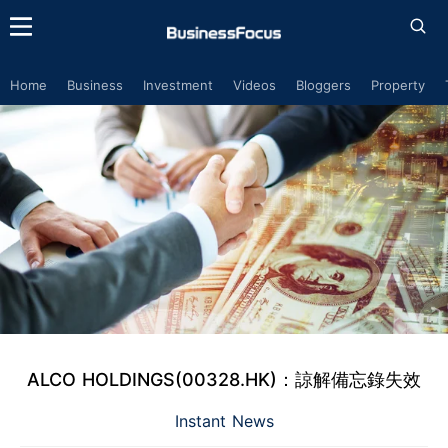
Home
Business
Investment
Videos
Bloggers
Property
ALCO HOLDINGS(00328.HK)：諒解備忘錄失效
Instant News