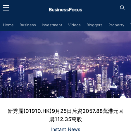
Home
Business
Investment
Videos
Bloggers
Property
新秀麗(01910.HK)9月25日斥資2057.88萬港元回
購112.35萬股
Instant News