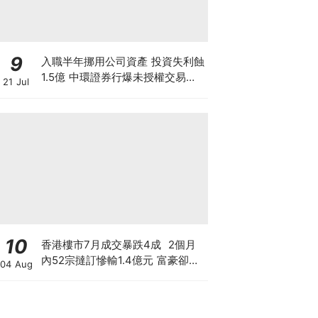
9
入職半年挪用公司資產 投資失利蝕
1.5億 中環證券行爆未授權交易風
21 Jul
波 26歲投資經理涉盜竊被捕
10
香港樓市7月成交暴跌4成 2個月
內52宗撻訂慘輸1.4億元 富豪卻擲
04 Aug
3億買長實半山兩豪宅 豪宅賣的是
樓還是階級幻覺？