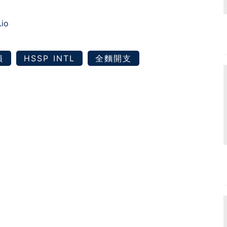
.io
損
HSSP INTL
全麵開支