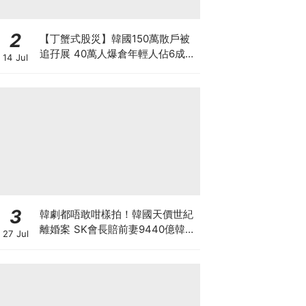
2
【丁蟹式股災】韓國150萬散戶被
追孖展 40萬人爆倉年輕人佔6成
14 Jul
槓桿ETF成導火線 散戶慘輸逾百億
3大原因
3
韓劇都唔敢咁樣拍！韓國天價世紀
離婚案 SK會長賠前妻9440億韓
27 Jul
元 崔泰源兩度入獄兼靠AI暴富 財
閥婚變會否影響SK海力士？