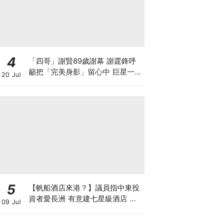
4
「四哥」謝賢89歲謝幕 謝霆鋒呼
籲把「完美身影」留心中 巨星一生
20 Jul
最難演的角色 原來是父親
5
【帆船酒店來港？】議員指中東投
資者愛長洲 有意建七星級酒店 望
09 Jul
政府拆牆鬆綁 羅淑佩局長指樂於積
極探討