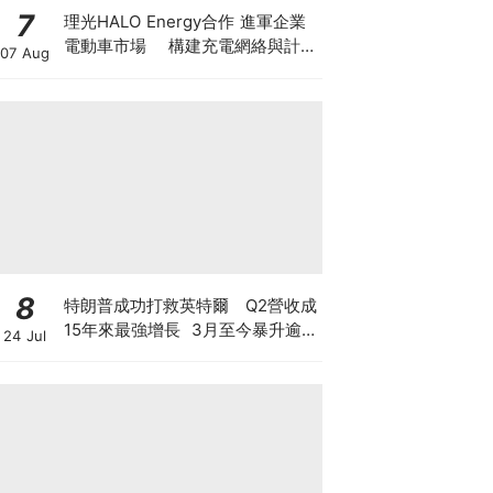
7
理光HALO Energy合作 進軍企業
電動車市場 構建充電網絡與計費
07 Aug
管理系統 商用車隊轉型由「有
樁」邁向「有管理」
8
特朗普成功打救英特爾 Q2營收成
15年來最強增長 3月至今暴升逾2
24 Jul
倍 揭英特爾翻身原因 現價還值博
嗎？