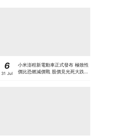
6
小米澎程新電動車正式發布 極致性
價比恐燃減價戰 股價見光死大跌
31 Jul
7% 季績前夕投資者應如何部署？