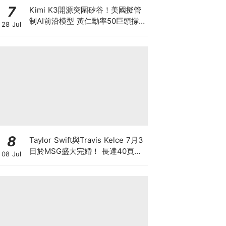
7
Kimi K3開源突圍矽谷！美國擬管
制AI前沿模型 黃仁勳率50巨頭撐
28 Jul
開源 為何唯獨Anthropic拒絕簽
名？ 科技股恐迎估值大洗牌！
8
Taylor Swift與Travis Kelce 7月3
日於MSG盛大完婚！ 長達40頁天
08 Jul
價婚前協議曝光 出軌單次罰1560
萬 離婚禁發分手歌