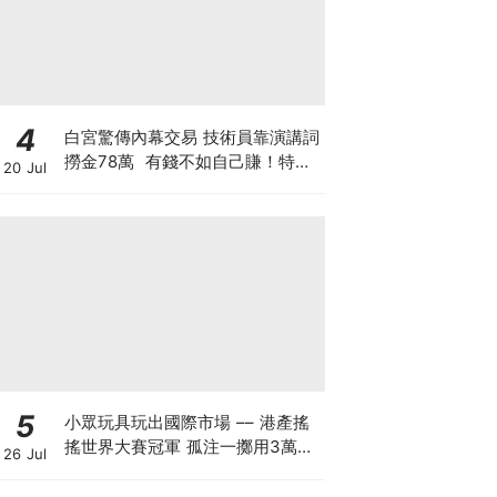
4
白宮驚傳內幕交易 技術員靠演講詞
撈金78萬 有錢不如自己賺！特朗
20 Jul
普媒體售賣帖文特權 搶先毫秒截
獲特朗普政策
5
小眾玩具玩出國際市場 –– 港產搖
搖世界大賽冠軍 孤注一擲用3萬創
26 Jul
業 搖搖品牌產品暢銷美日：贏人先
要贏自己