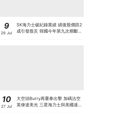
9
SK海力士破紀錄業績 績後股價跌2
成引發股災 韓國今年第九次熔斷
29 Jul
7709高位蒸發9成 見底是否言之尚
早？
10
大空頭Burry再重拳出擊 加碼沽空
英偉達美光 三星海力士與美國達成
27 Jul
9500億美元訂單 揭開「左手交右
手」背後的估值迷局