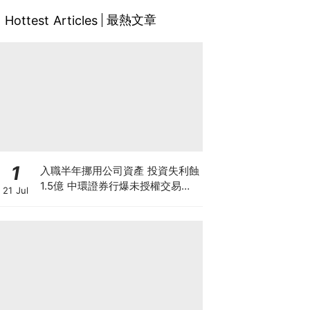
最熱文章
Hottest Articles
1
入職半年挪用公司資產 投資失利蝕
1.5億 中環證券行爆未授權交易風
21 Jul
波 26歲投資經理涉盜竊被捕