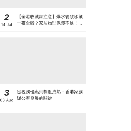
2
【全港收藏家注意】爆水管致珍藏
一夜全毀？家居物理保障不足！如
14 Jul
何可以安全保管心頭好？如何做高
性價比「守護方案」？
3
從稅務優惠到制度成熟：香港家族
辦公室發展的關鍵
03 Aug