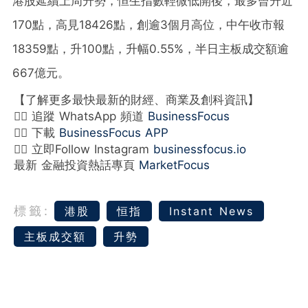
港股延續上周升勢，恒生指數輕微低開後，最多曾升近
170點，高見18426點，創逾3個月高位，中午收市報
18359點，升100點，升幅0.55%，半日主板成交額逾
667億元。
【了解更多最快最新的財經、商業及創科資訊】
👉🏻 追蹤 WhatsApp 頻道
BusinessFocus
👉🏻 下載
BusinessFocus APP
👉🏻 立即Follow Instagram
businessfocus.io
最新 金融投資熱話專頁
MarketFocus
標籤:
港股
恒指
Instant News
主板成交額
升勢