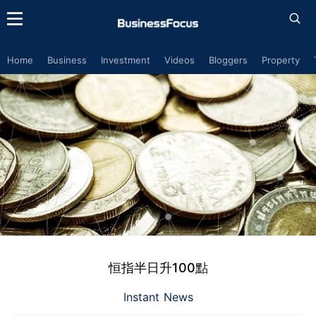
Home
Business
Investment
Videos
Bloggers
Property
恒指半日升100點
Instant News