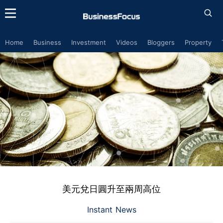
Home
Business
Investment
Videos
Bloggers
Property
美元兌日圓升至兩周高位
Instant News