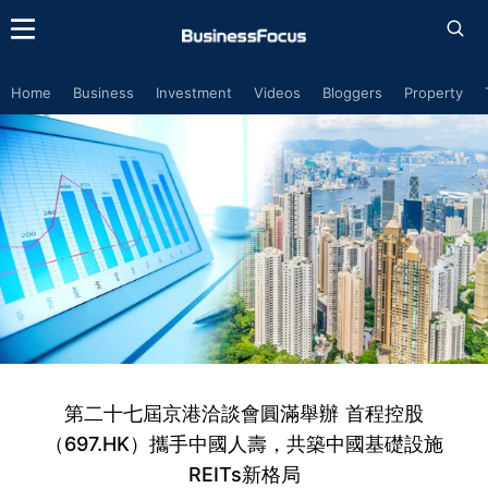
Home
Business
Investment
Videos
Bloggers
Property
第二十七屆京港洽談會圓滿舉辦 首程控股
（697.HK）攜手中國人壽，共築中國基礎設施
REITs新格局