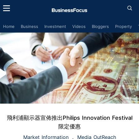
Home
Business
Investment
Videos
Bloggers
Property
飛利浦顯示器宣佈推出Philips Innovation Festival
限定優惠
Market Information
Media OutReach