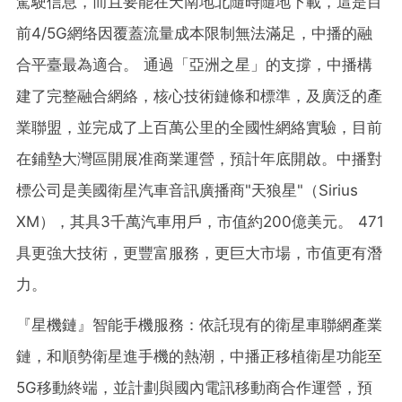
駕駛信息，而且要能在天南地北隨時隨地下載，這是目
前4/5G網络因覆蓋流量成本限制無法滿足，中播的融
合平臺最為適合。 通過「亞洲之星」的支撐，中播構
建了完整融合網絡，核心技術鏈條和標準，及廣泛的產
業聯盟，並完成了上百萬公里的全國性網絡實驗，目前
在鋪墊大灣區開展准商業運營，預計年底開啟。中播對
標公司是美國衛星汽車音訊廣播商"天狼星"（Sirius
XM），其具3千萬汽車用戶，市值約200億美元。 471
具更強大技術，更豐富服務，更巨大市場，市值更有潛
力。
『星機鏈』智能手機服務：依託現有的衛星車聯網產業
鏈，和順勢衛星進手機的熱潮，中播正移植衛星功能至
5G移動終端，並計劃與國內電訊移動商合作運營，預