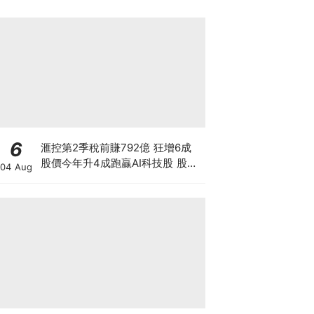
6
滙控第2季稅前賺792億 狂增6成
股價今年升4成跑贏AI科技股 股價
04 Aug
創新高 惟私有化恒生後仍存隱憂