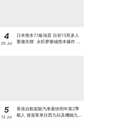
4
日本熊本7.1級強震 目前13死多人
重傷失聯 永旺夢樂城熊本爆炸 日
29 Jul
本製紙工廠煙囪倒塌 晶片巨頭停產
東京電視台淡定播購物節目
5
香港自動駕駛汽車最快明年第2季
載人 接遊客來往西九站及機鐵九龍
13 Jul
站 百度蘿蔔快跑奪合約 車上有後
備司機