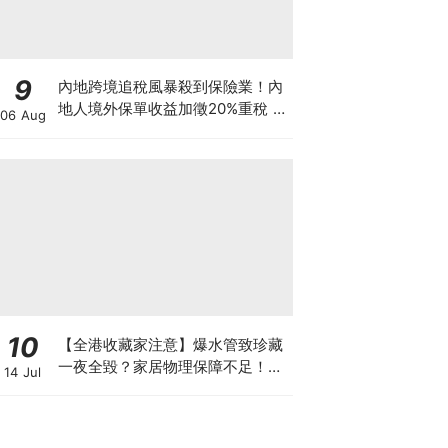
9
內地跨境追稅風暴殺到保險業！內
地人境外保單收益加徵20%重稅 保
06 Aug
誠友邦股價急瀉逾6% 監管風暴下
一步直撲港樓？
10
【全港收藏家注意】爆水管致珍藏
一夜全毀？家居物理保障不足！如
14 Jul
何可以安全保管心頭好？如何做高
性價比「守護方案」？