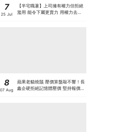
7
【半宅職薯】上司擁有權力但拒絕
濫用 能令下屬更賣力 用權力去迫
25 Jul
人服從 雖簡單但得不到民心
8
蘋果老貓燒鬚 壓價算盤敲不響！長
鑫企硬拒絕記憶體壓價 堅持報價不
07 Aug
低於三星海力士 新iPhone大幅加
價已成定局？