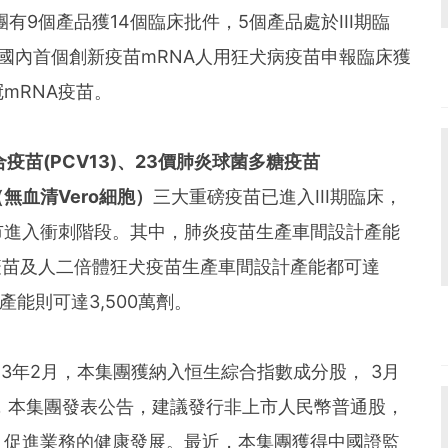
團有9個產品獲14個臨床批件，5個產品處於III期臨
國內首個創新疫苗mRNA人用狂犬病疫苗申報臨床獲
mRNA疫苗。
合疫苗
(PCV13)
、
23
價肺炎球菌多糖疫苗
（無血清
Vero
細胞）
三大重磅疫苗已進入III期臨床，
市進入衝刺階段。其中，肺炎疫苗生產車間設計產能
狂犬疫苗及人二倍體狂犬疫苗生產車間設計產能都可達
產能則可達3,500萬劑。
3年2月，本集團獲納入恒生綜合指數成分股， 3月
，本集團發表公告，建議發行非上市人民幣普通股，
，促進業務的健康發展。最近，本集團獲得中國證監