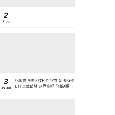
2
15 Jul
3
記憶體股步入技術性熊市 韓國槓桿
ETF全數破發 政界高呼「強制退
08 Jul
市」！SK海力士美股ADR週五上
市 大行交易策略話你知！