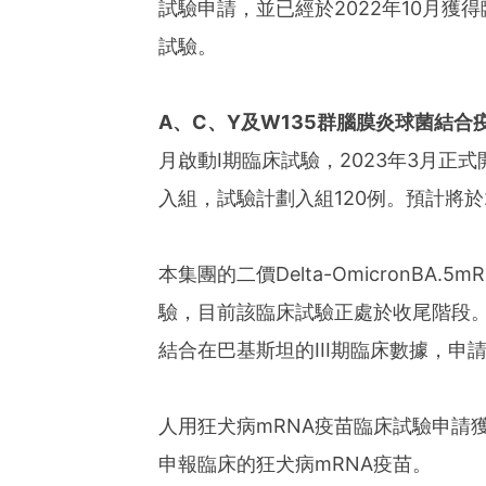
試驗申請，並已經於2022年10月獲
試驗。
A
、
C
、
Y
及
W135
群腦膜炎球菌結合
月啟動I期臨床試驗，2023年3月正
入組，試驗計劃入組120例。預計將於2
本集團的二價Delta-OmicronBA.
驗，目前該臨床試驗正處於收尾階段。
結合在巴基斯坦的III期臨床數據，申
人用狂犬病mRNA疫苗臨床試驗申請
申報臨床的狂犬病mRNA疫苗。