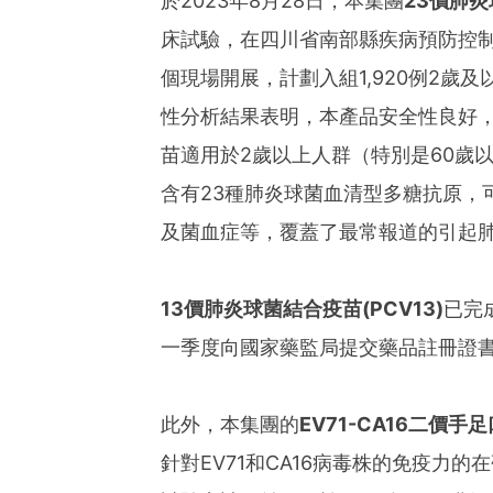
於2023年8月28日，本集團
23
價肺炎
床試驗，在四川省南部縣疾病預防控
個現場開展，計劃入組1,920例2歲
性分析結果表明，本產品安全性良好，
苗適用於2歲以上人群（特別是60歲
含有23種肺炎球菌血清型多糖抗原，
及菌血症等，覆蓋了最常報道的引起肺
13
價肺炎球菌結合疫苗
(PCV13)
已完
一季度向國家藥監局提交藥品註冊證書
此外，本集團的
EV71-CA16
二價手足
針對EV71和CA16病毒株的免疫力的