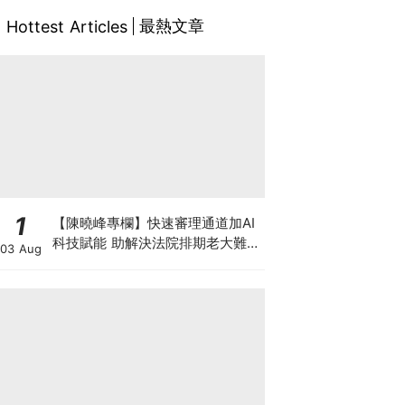
最熱文章
Hottest Articles
1
【陳曉峰專欄】快速審理通道加AI
科技賦能 助解決法院排期老大難問
03 Aug
題 善用暫委法官制度 壯大司法人
才梯隊