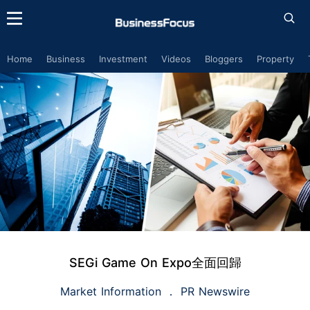
Home
Business
Investment
Videos
Bloggers
Property
SEGi Game On Expo全面回歸
Market Information
PR Newswire