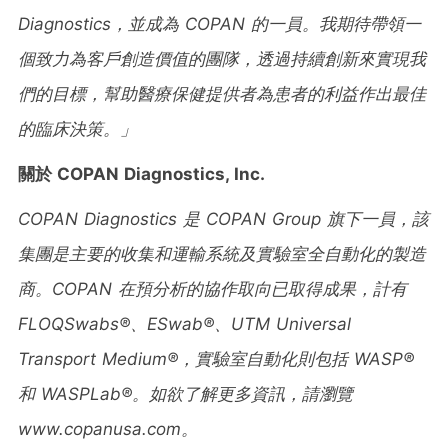
Diagnostics
，並成為
COPAN
的一員。我期待帶領一
個致力為客
戶創造價值的團隊，透過持續創新來實現我
們的目標，幫助醫療保健提供者為患者的利益作出最佳
的臨床決策。」
關於
COPAN Diagnostics, Inc.
COPAN Diagnostics
是
COPAN Group
旗下一員，該
集團是主要的收集和運輸系統及實驗室全自動化的製造
商。
COPAN
在預分析的協作取向已取得成果，計有
FLOQSwabs®
、
ESwab®
、
UTM Universal
Transport Medium®
，實驗室自動化則包括
WASP®
和
WASPLab®
。如欲了解更多資訊，請瀏覽
www.copanusa.com
。