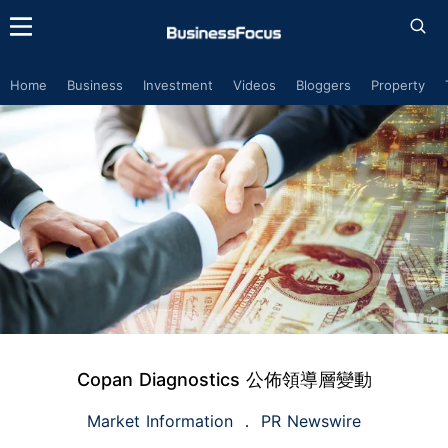
Home
Business
Investment
Videos
Bloggers
Property
Copan Diagnostics 公佈領導層變動
Market Information
PR Newswire