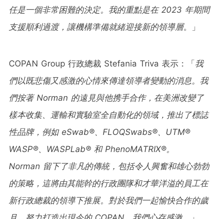
任是一個非常困難的決定。我的重點是在
2023
年期間
支援順利過渡，讓機構準備就緒迎接新的領導層
。」
COPAN Group 行政總裁
Stefania Triva
表示：「
我
們以既悲傷又感激的心情來傳達領導者變動的消息。我
們按著
Norman
的遠見與他携手合作，在美洲改變了
樣本收集、運輸和實驗室全自動化的領域，推出了標誌
性品牌，例如
eSwab®
、
FLOQSwabs®
、
UTM®
WASP®
、
WASPLab®
和
PhenoMATRIX®
。
Norman
留下了非凡的傳統，包括令人興奮和雄心勃勃
的策略，這將由其能幹的行政團隊和才華洋溢的員工在
新行政總裁的領導下推展。對於我們一起愉快合作的
歲
月，努力打造出現今的
COPAN
，我們心存感激
。」