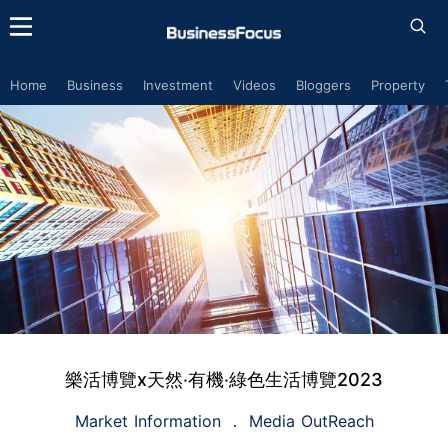
Home
Business
Investment
Videos
Bloggers
Property
樂活博覽x天然‧有機‧綠色生活博覽2023
Market Information
Media OutReach