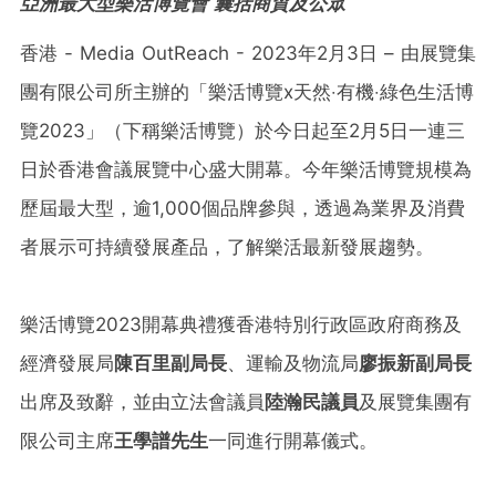
亞洲最大型樂活博覽會 囊括商貿及公眾
香港 - Media OutReach - 2023年2月3日 – 由展覽集
團有限公司所主辦的「樂活博覽x天然‧有機‧綠色生活博
覽2023」（下稱樂活博覽）於今日起至2月5日一連三
日於香港會議展覽中心盛大開幕。今年樂活博覽規模為
歷屆最大型，逾1,000個品牌參與，透過為業界及消費
者展示可持續發展產品，了解樂活最新發展趨勢。
樂活博覽2023開幕典禮獲香港特別行政區政府商務及
經濟發展局
陳百里副局長
、運輸及物流局
廖振新副局長
出席及致辭，並由立法會議員
陸瀚民議員
及展覽集團有
限公司主席
王學譜先生
一同進行開幕儀式。