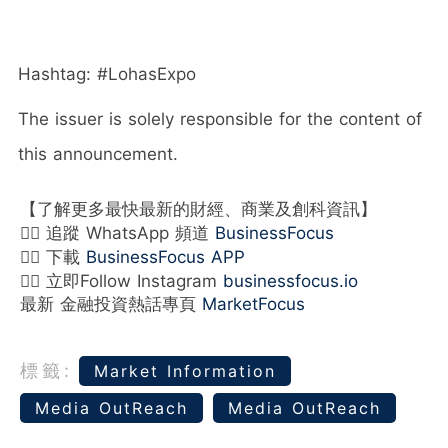
Hashtag: #LohasExpo
The issuer is solely responsible for the content of
this announcement.
【了解更多最快最新的財經、商業及創科資訊】
👉🏻 追蹤 WhatsApp 頻道
BusinessFocus
👉🏻 下載
BusinessFocus APP
👉🏻 立即Follow Instagram
businessfocus.io
最新 金融投資熱話專頁
MarketFocus
標籤:
Market Information
Media OutReach
Media OutReach