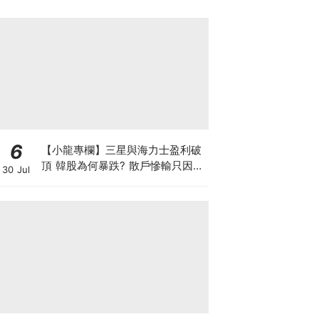
6
【小龍專欄】三星與海力士盈利破
頂 韓股為何暴跌? 散戶慘輸只因忽
30 Jul
略了投資的時與勢