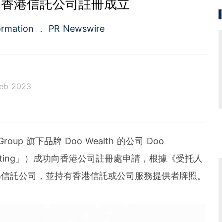
lth 香港信託公司註冊成立
ormation
PR Newswire
Feb 2023
a.com), a Cision company, is the premier global p
ing platforms and news distribution services that
municators and investor relations professionals le
 Group 旗下品牌 Doo Wealth 的公司 Doo
diences. Having pioneered the commercial news di
e 1954, PR Newswire today provides end-to-end solu
o Consulting」）成功向香港公司註冊處申請，根據《受托人
bute, target and measure text and multimedia conten
成為信託公司，並持有香港信託或公司服務提供者牌照。
ital, mobile and social channels. Combining the worl
 content distribution and optimization network with
tools and platforms, PR Newswire powers the stor
und the world. PR Newswire serves tens of thousan
s in the Americas, Europe, Middle East, Africa and