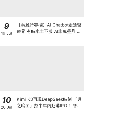
9
【吳雅詩專欄】AI Chatbot走進醫
療界 有時水土不服 AI非萬靈丹 是
19 Jul
效率救星還是精準陷阱？
10
Kimi K3再現DeepSeek時刻 「月
之暗面」擬半年內赴港IPO！ 智譜
20 Jul
兩日瀉逾4成 MiniMax累跌超8成