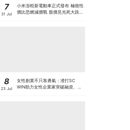
7
小米澎程新電動車正式發布 極致性
價比恐燃減價戰 股價見光死大跌
31 Jul
7% 季績前夕投資者應如何部署？
8
女性創業不只靠勇氣：渣打SC
WIN助力女性企業家突破融資、網
23 Jul
絡與增長瓶頸