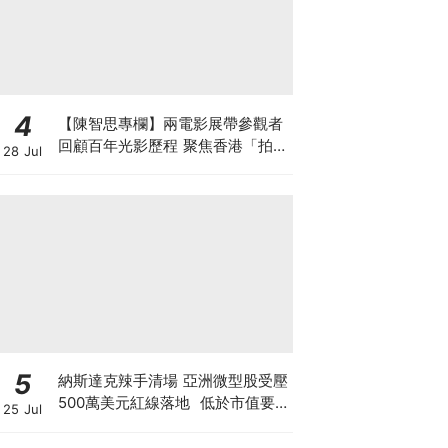
4
【陳智思專欄】兩電影展帶參觀者
回顧百年光影歷程 聚焦香港「拍住
28 Jul
上」精神及珍貴電影文物
5
納斯達克辣手清場 亞洲微型股受壓
500萬美元紅線落地 低於市值要
25 Jul
求30日即除牌 清場直指亞洲殼股
與「微信女」陷阱