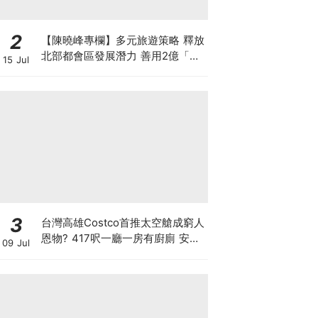
2
【陳曉峰專欄】多元旅遊策略 釋放
北部都會區發展潛力 善用2億「北
15 Jul
都城鄉共融基金」推動旅遊經濟
3
台灣高雄Costco首推太空艙成窮人
恩物? 417呎一廳一房有廚廁 安樂
09 Jul
窩只賣53萬港元 香港能合法安裝
嗎？