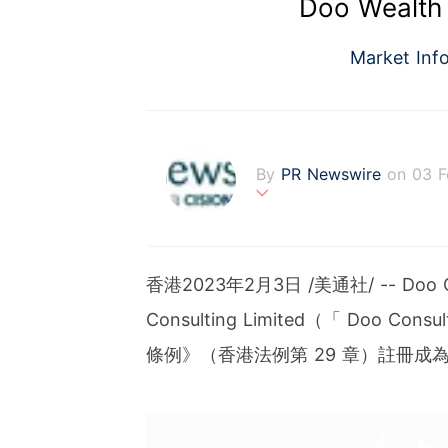
Doo Wea
Market Inf
By
PR Newswire
on 03 
PR Newswire (www.prnasi
rovider of media monitor
marketers, corporate com
香港
2023年2月3日
/美通社/ -- Doo
verage to engage key au
stribution industry sinc
Consulting Limited（「 Do
tions to produce, distri
條例》（香港法例第 29 章）註冊
t across traditional, dig
d's largest multi-channel
comprehensive workflow 
ies of organizations aro
ds of clients from office