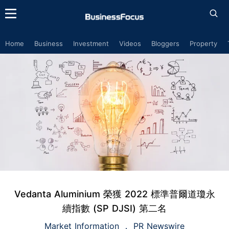
Home
Business
Investment
Videos
Bloggers
Property
Vedanta Aluminium 榮獲 2022 標準普爾道瓊永
續指數 (SP DJSI) 第二名
Market Information
PR Newswire