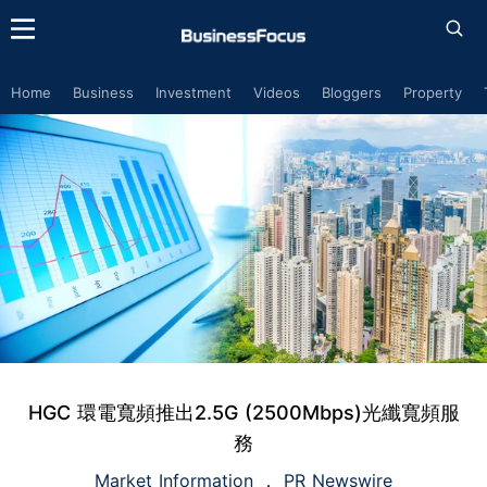
Home
Business
Investment
Videos
Bloggers
Property
HGC 環電寬頻推出2.5G (2500Mbps)光纖寬頻服
務
Market Information
PR Newswire