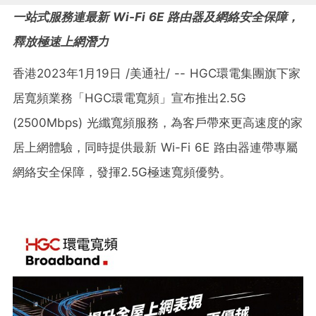
一站式
服
務
連最新
Wi-Fi 6E
路由器及網
絡安全
保
障，
釋放極速上網潛力
香港
2023年1月19日
/美通社/ -- HGC環電集團旗下家
居寬頻業務「HGC環電寬頻」宣布推出2.5G
(2500Mbps) 光纖寬頻服務，為客戶帶來更高速度的家
居上網體驗，同時提供最新 Wi-Fi 6E 路由器連帶專屬
網絡安全保障，發揮2.5G極速寬頻優勢。