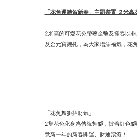
「花兔運轉賀新春」主題裝置 ２米高
2米高的可愛花兔帶著金幣及揮春以
及金元寶襯托，為大家增添福氣，花
「花兔舞獅招財氣」
2隻花兔化身為傳統舞獅，披着紅色
意新一年的新春開運、財運滾滾！