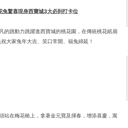
花兔驚喜現身西寶城
3大必到打卡位
非凡的跳動力跳躍進西寶城的桃花園，在傳統桃花紙扇
兔祝大家兔年大吉、笑口常開、福兔綿延！
獅頭站在梅花樁上，拿著金元寶及揮春，增添喜慶，寓