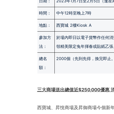
日期：
2023年1月7日至2月5日（逢
時間：
中午12時至晚上7時
地點：
西寶城 2樓Kiosk A
參加方
於場內即日以電子貨幣作任何消
法：
領精美限定兔年揮春或貼紙乙張
總名
2000個（先到先得，換完即止。
額：
三大商場送出總值近
$250,000優
西寶城、昇悅商場及昇御商場今個新年送