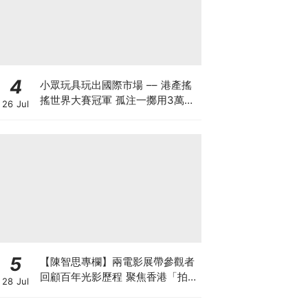
4
小眾玩具玩出國際市場 –– 港產搖
搖世界大賽冠軍 孤注一擲用3萬創
26 Jul
業 搖搖品牌產品暢銷美日：贏人先
要贏自己
5
【陳智思專欄】兩電影展帶參觀者
回顧百年光影歷程 聚焦香港「拍住
28 Jul
上」精神及珍貴電影文物