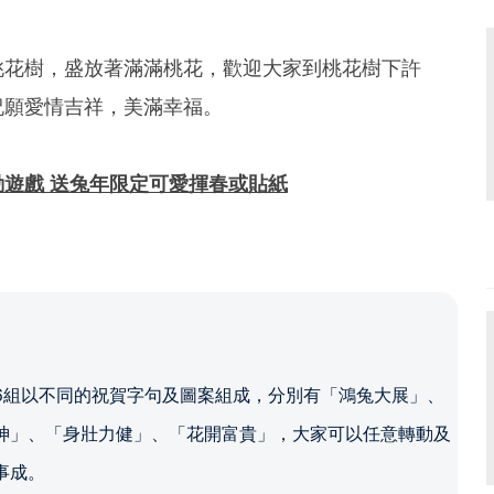
桃花樹，盛放著滿滿桃花，歡迎大家到桃花樹下許
祝願愛情吉祥，美滿幸福。
遊戲 送兔年限定可愛揮春或貼紙
6組以不同的祝賀字句及圖案組成，分別有「鴻兔大展」、
神」、「身壯力健」、「花開富貴」，大家可以任意轉動及
事成。