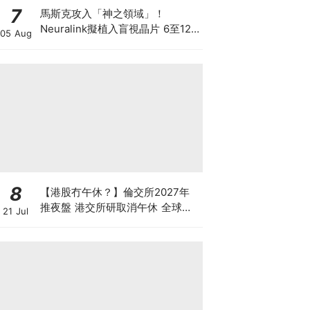
7
馬斯克攻入「神之領域」！
Neuralink擬植入盲視晶片 6至12
05 Aug
個月內展開首批人體植入 先天全盲
者有望重見世界
8
【港股冇午休？】倫交所2027年
推夜盤 港交所研取消午休 全球交
21 Jul
易所為何爭奪「全天候交易」？