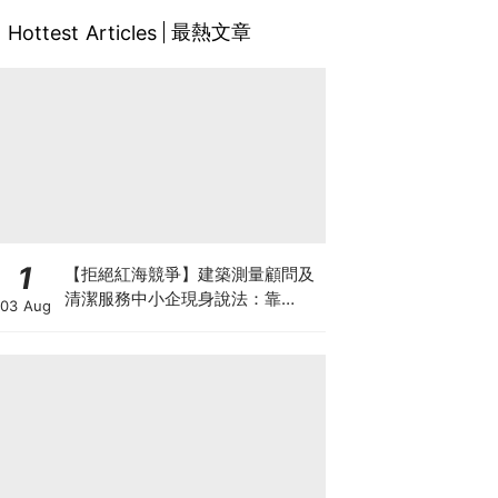
最熱文章
Hottest Articles
1
【拒絕紅海競爭】建築測量顧問及
清潔服務中小企現身說法：靠
03 Aug
「ESG合規認證」打入大企業供應
鏈