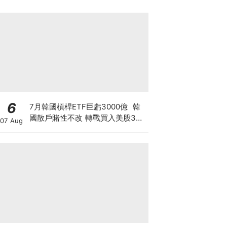
6
7月韓國槓桿ETF巨虧3000億 韓
國散戶賭性不改 轉戰買入美股3倍
07 Aug
槓桿ETF！高槓桿+匯率風險 恐釀
二次災難