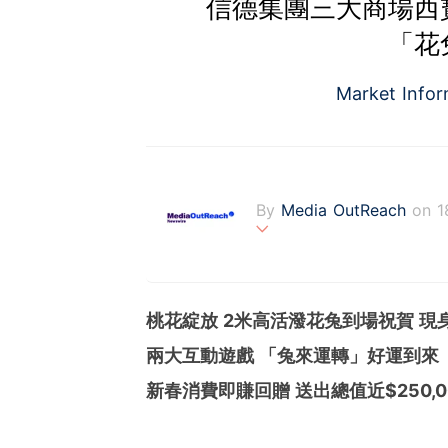
信德集團三大商場西
「花
Market Info
By
Media OutReach
on 1
Media OutReach is the fi
fering a totally integrat
onitoring with analysis se
桃花綻放
2米高活潑花兔到場祝賀 現
s communities. Founded 
ng with office in Singapo
兩大互動遊戲 「兔來運轉」好運到來
新春消費即賺回贈 送出總值近
$250,