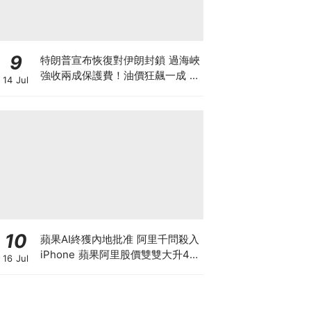
9
特朗普宣布恢復對伊朗封鎖 過海峽
強收兩成保護費！油價狂飆一成 金
14 Jul
價曾失守4000美元 晶片股大跌背
後竟藏加息陰謀？
10
蘋果AI終獲內地批准 阿里千問殺入
iPhone 蘋果阿里股價雙雙大升4%
16 Jul
帶領恒指重上25000點 港股是黃金
拐點還是死貓彈？