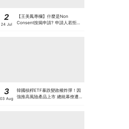
2
【王美鳳專欄】什麼是Non
Consent按揭申請? 申請人若拒披
24 Jul
露現有按揭欠款 是聰明還是不智？
3
韓國槓桿ETF暴跌變政權炸彈！因
強推高風險產品上市 總統幕僚遭刑
03 Aug
事舉報 李在明支持率新低 或被迫
落台？