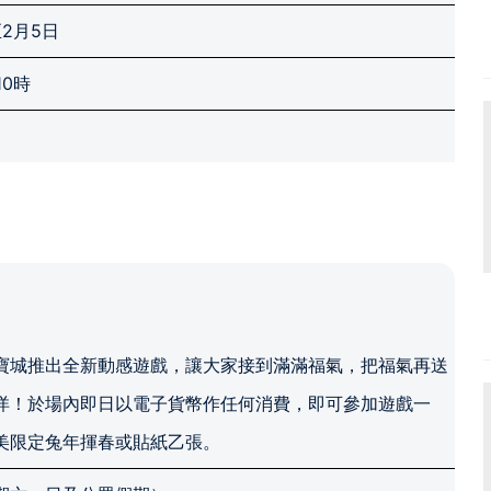
至2月5日
10時
寶城推出全新動感遊戲，讓大家接到滿滿福氣，把福氣再送
洋！於場內即日以電子貨幣作任何消費，即可參加遊戲一
美限定兔年揮春或貼紙乙張。