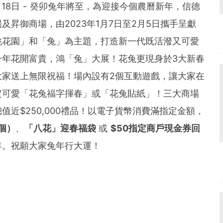
023年1月18日 - 癸卯兔年將至，為迎接今個農曆新年，信德
昇御商場，由2023年1月7日至2月5日攜手呈獻
桃花園」和「兔」為主題，打造新一代既活潑又可愛
一年花開富貴，鴻「兔」大展！花兔更現身於3大新春
大家送上無限祝福！場內設有2個互動遊戲，讓大家在
定可愛「花兔福字揮春」或「花兔貼紙」！三大商場
近$250,000禮品！以電子貨幣消費滿指定金額，
個）
、
「八花」迎春福袋
或
$50指定商戶現金券回
年。祝願大家兔年行大運！