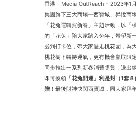
香港 - Media OutReach - 2
集團旗下三大商場—西寶城、昇悅商場及
「花兔運轉賀新春」主題活動，以「
的「花兔」陪大家踏入兔年，希望新
必到打卡位，帶大家遊走桃花園，為
桃花樹下轉轉運氣，更有機會贏取限
同步推出一系列新春消費獎賞，送出總值
即可換領
「花兔開運」利是封（
1套８
贈
！最後財神快閃西寶城，同大家拜