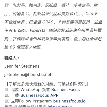
類、乳製品、麵包店、調味品、醬
汁、冷凍食品、飲
品、寵物食品、乳製品替代品和肉類替代品。
Citri-Fi
不含過敏原，已通過
GRAS
、非轉基因項目認證，並且
沒有
E
編號。
Fiberstar
總部位於威斯康辛州里弗福爾
斯，在佛羅里達州和威斯康辛州製造，
產品銷往全球超
過
65
個國家／地區。
聯絡人：
Jennifer Stephens
j.stephens@fiberstar.net
【了解更多最快最新的財經、商業及創科資訊】
👉🏻 追蹤 WhatsApp 頻道
BusinessFocus
👉🏻 下載
BusinessFocus APP
👉🏻 立即Follow Instagram
businessfocus.io
最新 金融投資熱話專頁
MarketFocus