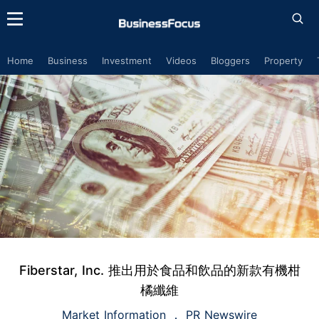
Home
Business
Investment
Videos
Bloggers
Property
Fiberstar, Inc. 推出用於食品和飲品的新款有機柑
橘纖維
Market Information
PR Newswire