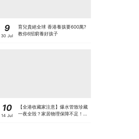
9
育兒貴絕全球 香港養孩要600萬?
教你6招窮養好孩子
30 Jul
10
【全港收藏家注意】爆水管致珍藏
一夜全毀？家居物理保障不足！如
14 Jul
何可以安全保管心頭好？如何做高
性價比「守護方案」？