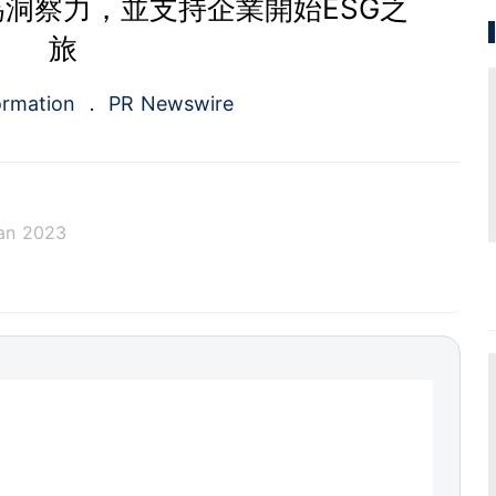
洞察力，並支持企業開始ESG之
旅
ormation
PR Newswire
an 2023
a.com), a Cision company, is the premier global p
ing platforms and news distribution services that
municators and investor relations professionals le
diences. Having pioneered the commercial news di
e 1954, PR Newswire today provides end-to-end solu
bute, target and measure text and multimedia conten
ital, mobile and social channels. Combining the worl
 content distribution and optimization network with
tools and platforms, PR Newswire powers the stor