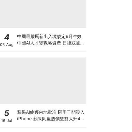
4
中國最嚴厲新出入境規定9月生效
中國AI人才變戰略資產 日後或被嚴
03 Aug
限出國 新規未生效 Manus兩高層
已遭限制離境5個月
5
蘋果AI終獲內地批准 阿里千問殺入
iPhone 蘋果阿里股價雙雙大升4%
16 Jul
帶領恒指重上25000點 港股是黃金
拐點還是死貓彈？