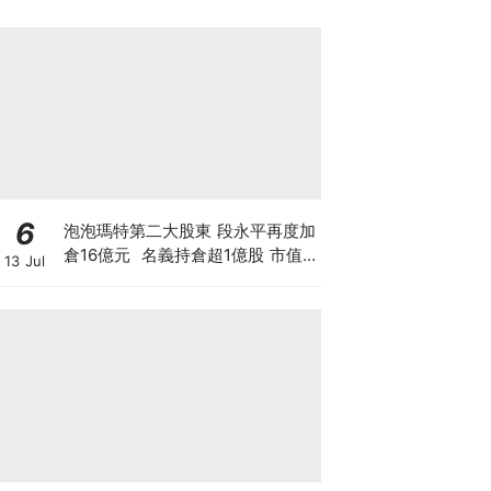
6
泡泡瑪特第二大股東 段永平再度加
倉16億元 名義持倉超1億股 市值
13 Jul
逾150億 拆解中國巴菲特「泡泡瑪
特保險公司」策略，香港散戶值得
跟倉買LABUBU嗎？