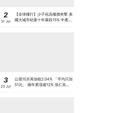
2
【全球樓行】少子化高樓價夾擊 美
國大城市幼童十年暴跌15% 中產家
31 Jul
庭掀避走潮
3
公屋10月再加租2.04% 「平均只加
51元」 兩年累漲逾12% 張仁良指
23 Jul
加幅溫和 基層家庭被生活成本榨
乾？