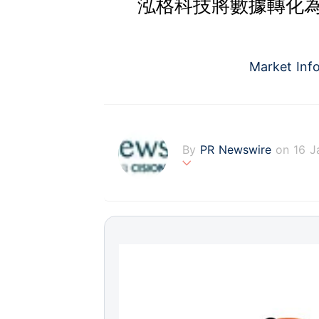
泓格科技將數據轉化為
Market Inf
By
PR Newswire
on 16 J
PR Newswire (www.prnasi
rovider of media monitor
marketers, corporate com
verage to engage key au
stribution industry sinc
tions to produce, distri
t across traditional, dig
d's largest multi-channel
comprehensive workflow 