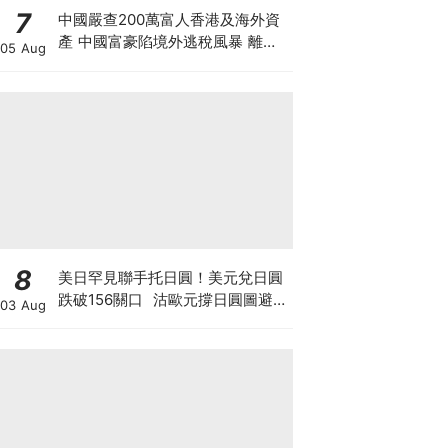
7
中國嚴查200萬富人香港及海外資
產 中國富豪陷境外逃稅風暴 離岸
05 Aug
信託要徵20%重稅 內地人半年花千
億買港樓恐成絕響
8
美日罕見聯手托日圓！美元兌日圓
跌破156關口 沽歐元撐日圓圖避開
03 Aug
美債危機 日美股爆倉海嘯會否一
觸即發？