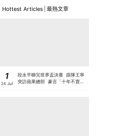
最熱文章
Hottest Articles
1
段永平睇完世界盃決賽 跟隊王寧
突訪蘋果總部 豪言「十年不賣泡
24 Jul
泡瑪特」 轉頭沽Tesla與SpaceX
期權？ 最新部署另有圖謀?