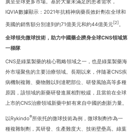
廣至全球更多市場。基於大量未滿足的患者需求，
IQVIA數據顯示：2021年抗精神病藥長效針劑在全球和
[2]
美國的銷售額分別達到約71億美元和約44億美元
。
全球領先微球技術，助力中國藥企躋身全球CNS領域第
一梯隊
CNS是綠葉製藥的核心戰略領域之一，也是綠葉製藥海
外市場聚焦的主要治療領域。長期以來，伴隨著CNS疾
病機制複雜、藥物難以到達靶部位、研發風險高等多種
原因，該領域的新藥研發進展相對較緩，且當前在全球
上市的CNS治療領域新藥中鮮有來自中國的創新力量。
®
以Rykindo
所依托的微球技術為例，微球制劑作為一
種複雜制劑，其研發、生產難度大、技術壁壘高。綠葉