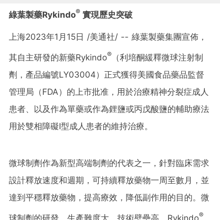
®
綠葉製藥Rykindo
實現歷史突破
上海
2023年1月15日
/美通社/ -- 綠葉製藥集團宣佈，
®
其自主研發的新藥Rykindo
（利培酮緩釋微球注射制
劑，產品編號LY03004）正式獲得美國食品藥品監督
管理局（FDA）的上市批准，用於治療精神分裂症成人
患者、以及作為單藥或作為鋰鹽或丙戊酸鹽的輔助療法
用於雙相障礙I型成人患者的維持治療。
微球制劑作為新型高端制劑的代表之一，針對臨床需求
設計釋放速度和週期，可持續釋放藥物一周至數月，並
達到平穩釋放藥物，提高療效，降低副作用的目的。微
®
球制劑的研發、生產難度大、技術壁壘高。Rykindo