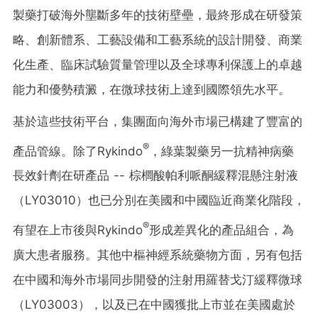
製藥打破海外壟斷多年的技術壁壘，最終形成在研發策
略、創新體系、工藝設備和工藝系統的設計開發、商業
化生產、臨床試驗質量管理以及全球專利保護上的卓越
能力和優勢積澱，在微球技術上達到國際領先水平。
基於這些技術平台，集團面向海外市場已構建了豐富的
®
產品管線。除了Rykindo
，綠葉製藥另一抗精神病藥
長效針劑在研產品 -- 棕櫚酸帕利哌酮緩釋混懸注射液
（LY03010）也已分別在美國和中國臨近商業化階段，
®
有望在上市後與Rykindo
形成差異化的產品組合，為
廣大患者服務。其他中樞神經系統藥物方面，另有包括
在中國和海外市場同步開發的注射用羅替戈汀緩釋微球
（LY03003），以及已在中國獲批上市並在美國處於