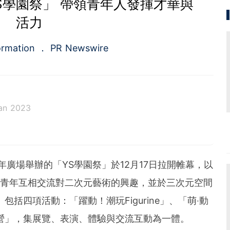
S學園祭」 帶領青年人發揮才華與
活力
ormation
PR Newswire
an 2023
a.com), a Cision company, is the premier global p
ing platforms and news distribution services that
municators and investor relations professionals le
由青年廣場舉辦的「YS學園祭」於12月17日拉開帷幕，以
diences. Having pioneered the commercial news di
e 1954, PR Newswire today provides end-to-end solu
讓青年互相交流對二次元藝術的興趣，並於三次元空間
bute, target and measure text and multimedia conten
括四項活動：「躍動！潮玩Figurine」、「萌‧動
ital, mobile and social channels. Combining the worl
 content distribution and optimization network with
營」，集展覽、表演、體驗與交流互動為一體。
tools and platforms, PR Newswire powers the stor