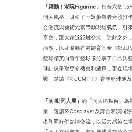
ies of organizations aro
「躍動！潮玩
Figurine
」
集合六個1.
ds of clients from office
Asia-Pacific regions.
個人風格，吸引了一眾參觀者合照打
合潮流與藝術元素帶動現場氣氛，引
享會，跟大家近距離交流。除此之外
振然，以及凝動香港體育基金《邨JU
籃球精英向青年籃球隊分享了自己與
球訓練爭取更多機會和選擇，更在現
戰，邀請《邨JUMP！》青年籃球隊
「萌
‧
動同人展」
的「同人區舞台」為
量，還請來Cosplayer及舞台表
者和同好們熱情交流，以活力感染在
「同人文化市集」亦拓展成爲交流心得、