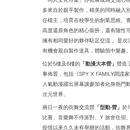
多來自於親手製作，精美的同時融入
任檔主，培育在校學生的創業思維。青年
高度還原角色的精心裝扮，還有隨性
擁有相同愛好的夥伴駐足交流 。是次活
有機會親自製作道具，體驗箇中樂趣
位於5樓及6樓的
「動漫大本營」
營造
事佈置，包括《SPY X FAMILY
人氣動漫躍出屏幕讓參加者化身熱門
次元世界。
兩日一夜的街舞交流營
「型動‧營」
於
比賽、音樂舞不停派對、Y 旅舍住宿
疫情以來久久未有舉辦的活動，街舞