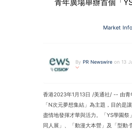
青年廣場舉辦首個「Y
Market Inf
By
PR Newswire
on 13 J
PR Newswire (www.prnasi
rovider of media monitor
marketers, corporate com
香港
2023年1月13日
/美通社/ -- 
verage to engage key au
stribution industry sinc
「N次元夢想集結」為主題，目的是
tions to produce, distri
盡情地發揮才華與活力。「YS學園祭」包
t across traditional, dig
d's largest multi-channel
同人展」、「動漫大本營」及「型動‧
comprehensive workflow 