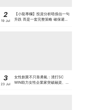
2
【小龍專欄】投資分析唔係估一句
升跌 而是一套完整策略 確保避開
19 Jul
致命損失 找出入市良機
3
女性創業不只靠勇氣：渣打SC
WIN助力女性企業家突破融資、網
23 Jul
絡與增長瓶頸