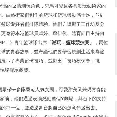
und the world. PR Newswire serves tens of thousan
5米高的吸睛潮玩角色，鬼馬可愛且各具潮玩藝術家的
s in the Americas, Europe, Middle East, Africa and
卡。由藝術家們創作的籃球和籃球機動感十足，並結
來籃球愛好者們排隊體驗。他們亦舉辦了工作坊及分
，更邀得本港籃球員卓婷、蘇伊俊、體育節目主持何
MP！》青年籃球隊出席
「潮玩
．
籃球競技賽」
，兩位
籃球的青春故事，並寄語他們要學習規劃生活來為籃
場展示了專業籃球技巧，並拋出「技巧模仿賽」挑
及現場觀眾參賽。
觀眾帶來多隊香港人氣女團，可愛甜美又兼備青春能
演同好參演，他們通過表演燃動整個Y劇場，與台下的支持
場的每一位，並透過舞台將自己的創意傳遞出去。
分享靈感的地方，各式人氣偶像及Cosplay周邊大