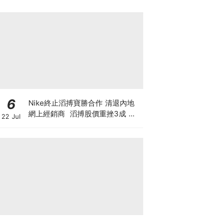
6
Nike終止滔搏寶勝合作 清退內地
網上經銷商 滔搏股價重挫3成 寶
22 Jul
勝跌1成 Nike股價自高位斬7成 重
蹈北美覆轍？