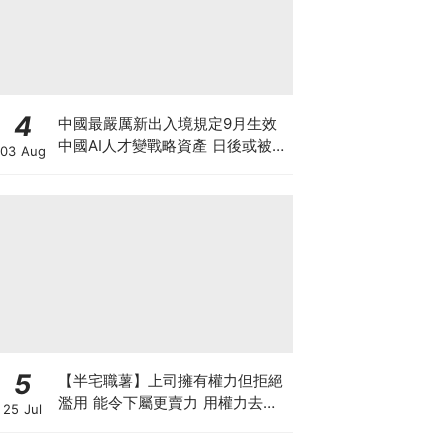
4
中國最嚴厲新出入境規定9月生效
中國AI人才變戰略資產 日後或被嚴
03 Aug
限出國 新規未生效 Manus兩高層
已遭限制離境5個月
5
【半宅職薯】上司擁有權力但拒絕
濫用 能令下屬更賣力 用權力去迫
25 Jul
人服從 雖簡單但得不到民心