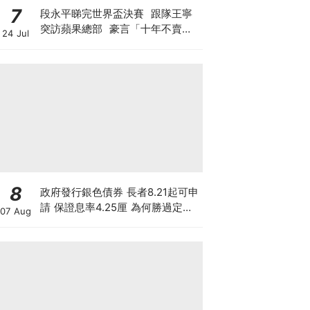
7
段永平睇完世界盃決賽 跟隊王寧
突訪蘋果總部 豪言「十年不賣泡
24 Jul
泡瑪特」 轉頭沽Tesla與SpaceX
期權？ 最新部署另有圖謀?
8
政府發行銀色債券 長者8.21起可申
請 保證息率4.25厘 為何勝過定存
07 Aug
及美債?