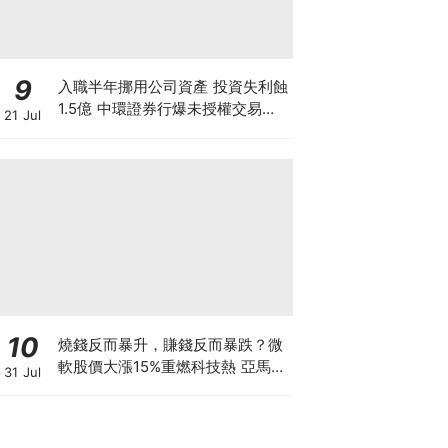
9
入職半年挪用公司資產 投資失利蝕
1.5億 中環證券行爆未授權交易風
21 Jul
波 26歲投資經理涉盜竊被捕
10
燒錢反而暴升，賺錢反而暴跌？微
軟股價大漲15%重燃科技熱 亞馬遜
31 Jul
現金流轉負股價升逾1成 蘋果賺大
錢卻大跌8% 華爾街AI估值邏輯徹
底變了